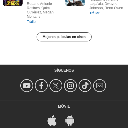
Reparto Antonio
Laga'aia, Dwayne
Resines, Quim
Johnson, Rena Owen
Gutiérrez, Megan
Tráiler
Montaner
Tráiler
Mejores películas en cines
SÍGUENOS
MÓVIL