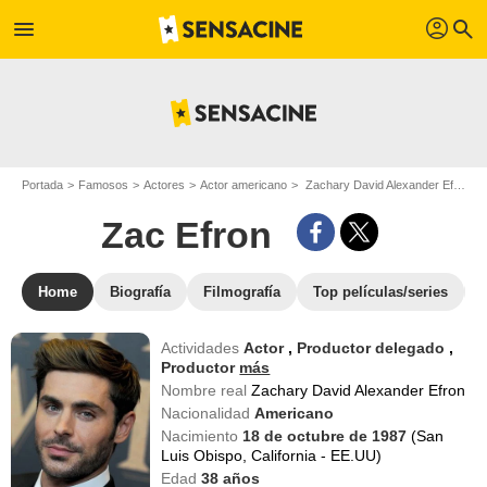
profil
menu
search
Portada
Famosos
Actores
Actor americano
Zachary David Alexander Efron - Apodo : Zac Efron
Zac Efron
Home
Biografía
Filmografía
Top películas/series
Actividades
Actor
,
Productor delegado
,
Productor
más
Nombre real
Zachary David Alexander Efron
Nacionalidad
Americano
Nacimiento
18 de octubre de 1987
(San
Luis Obispo, California - EE.UU)
Edad
38
años