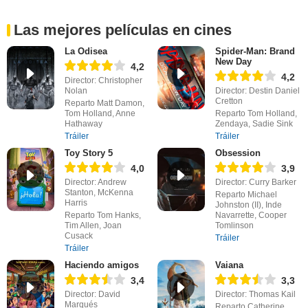
Las mejores películas en cines
La Odisea
Spider-Man: Brand
New Day
4,2
4,2
Director: Christopher
Nolan
Director: Destin Daniel
Cretton
Reparto Matt Damon,
Tom Holland, Anne
Reparto Tom Holland,
Hathaway
Zendaya, Sadie Sink
Tráiler
Tráiler
Toy Story 5
Obsession
4,0
3,9
Director: Andrew
Director: Curry Barker
Stanton, McKenna
Reparto Michael
Harris
Johnston (II), Inde
Reparto Tom Hanks,
Navarrette, Cooper
Tim Allen, Joan
Tomlinson
Cusack
Tráiler
Tráiler
Haciendo amigos
Vaiana
3,4
3,3
Director: David
Director: Thomas Kail
Marqués
Reparto Catherine