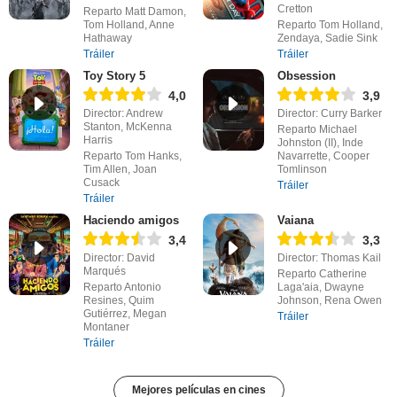
Cretton
Reparto Matt Damon,
Tom Holland, Anne
Reparto Tom Holland,
Hathaway
Zendaya, Sadie Sink
Tráiler
Tráiler
Toy Story 5
Obsession
4,0
3,9
Director: Andrew
Director: Curry Barker
Stanton, McKenna
Reparto Michael
Harris
Johnston (II), Inde
Reparto Tom Hanks,
Navarrette, Cooper
Tim Allen, Joan
Tomlinson
Cusack
Tráiler
Tráiler
Haciendo amigos
Vaiana
3,4
3,3
Director: David
Director: Thomas Kail
Marqués
Reparto Catherine
Reparto Antonio
Laga'aia, Dwayne
Resines, Quim
Johnson, Rena Owen
Gutiérrez, Megan
Tráiler
Montaner
Tráiler
Mejores películas en cines