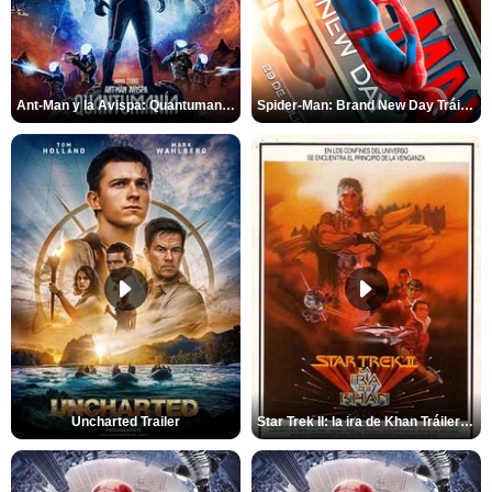
Ant-Man y la Avispa: Quantumanía Tráiler (2)
Spider-Man: Brand New Day Tráiler (3)
Uncharted Trailer
Star Trek II: la ira de Khan Tráiler VO