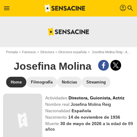
profil
menu
search
Portada
Famosos
Directora
Directora española
Josefina Molina Reig - Apodo : Josefina Molina
Josefina Molina
Home
Filmografía
Noticias
Streaming
Actividades
Directora,
Guionista,
Actriz
Nombre real
Josefina Molina Reig
Nacionalidad
Española
Nacimiento
14 de noviembre de 1936
Muerte
30 de mayo de 2026
a la edad de 89
años