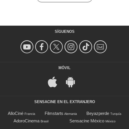
SÍGUENOS
MÓVIL
SENSACINE EN EL EXTRANJERO
AlloCiné
Filmstarts
Beyazperde
Francia
Alemania
Turquía
AdoroCinema
Sensacine México
Brasil
México