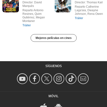
Director: David
Director: Thomas Kail
Marqués
Reparto Catherine
Reparto Antonio
Laga'aia, Dwayne
Resines, Quim
Johnson, Rena Owen
Gutiérrez, Megan
Tráiler
Montaner
Tráiler
Mejores películas en cines
SÍGUENOS
MÓVIL