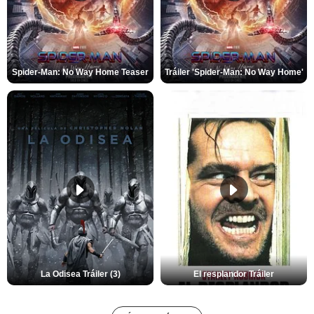
Spider-Man: No Way Home Teaser
Tráiler 'Spider-Man: No Way Home'
La Odisea Tráiler (3)
El resplandor Tráiler