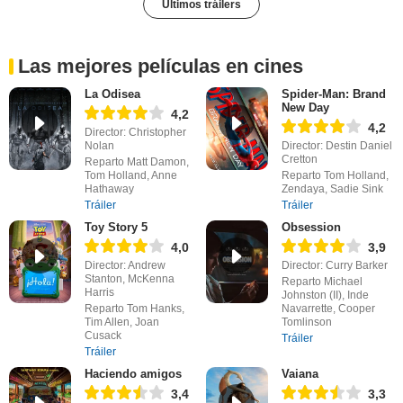
Últimos tráilers
Las mejores películas en cines
La Odisea
Spider-Man: Brand
New Day
4,2
4,2
Director: Christopher
Nolan
Director: Destin Daniel
Cretton
Reparto Matt Damon,
Tom Holland, Anne
Reparto Tom Holland,
Hathaway
Zendaya, Sadie Sink
Tráiler
Tráiler
Toy Story 5
Obsession
4,0
3,9
Director: Andrew
Director: Curry Barker
Stanton, McKenna
Reparto Michael
Harris
Johnston (II), Inde
Reparto Tom Hanks,
Navarrette, Cooper
Tim Allen, Joan
Tomlinson
Cusack
Tráiler
Tráiler
Haciendo amigos
Vaiana
3,4
3,3