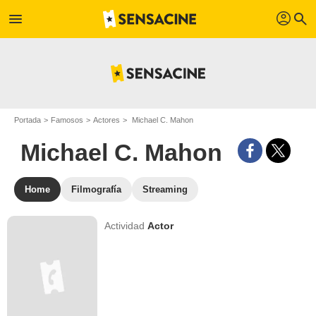
profil
menu
search
Portada
Famosos
Actores
Michael C. Mahon
Michael C. Mahon
Home
Filmografía
Streaming
Actividad
Actor