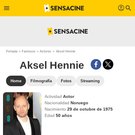
profil
menu
search
Portada
Famosos
Actores
Aksel Hennie
Aksel Hennie
Home
Filmografía
Fotos
Streaming
Actividad
Actor
Nacionalidad
Noruego
Nacimiento
29 de octubre de 1975
Edad
50
años