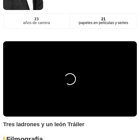
23
21
años de carrera
papeles en películas y series
Tres ladrones y un león Tráiler
Filmografía