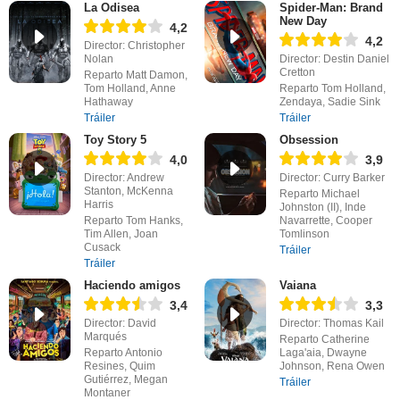
La Odisea
Spider-Man: Brand
New Day
4,2
4,2
Director: Christopher
Nolan
Director: Destin Daniel
Cretton
Reparto Matt Damon,
Tom Holland, Anne
Reparto Tom Holland,
Hathaway
Zendaya, Sadie Sink
Tráiler
Tráiler
Toy Story 5
Obsession
4,0
3,9
Director: Andrew
Director: Curry Barker
Stanton, McKenna
Reparto Michael
Harris
Johnston (II), Inde
Reparto Tom Hanks,
Navarrette, Cooper
Tim Allen, Joan
Tomlinson
Cusack
Tráiler
Tráiler
Haciendo amigos
Vaiana
3,4
3,3
Director: David
Director: Thomas Kail
Marqués
Reparto Catherine
Reparto Antonio
Laga'aia, Dwayne
Resines, Quim
Johnson, Rena Owen
Gutiérrez, Megan
Tráiler
Montaner