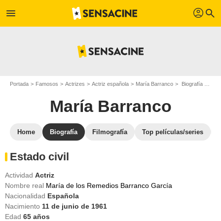
profil
menu
search
Portada
Famosos
Actrizes
Actriz española
María Barranco
Biografía María Barranco
María Barranco
Home
Biografía
Filmografía
Top películas/series
Estado civil
Actividad
Actriz
Nombre real
María de los Remedios Barranco García
Nacionalidad
Española
Nacimiento
11 de junio de 1961
Edad
65
años