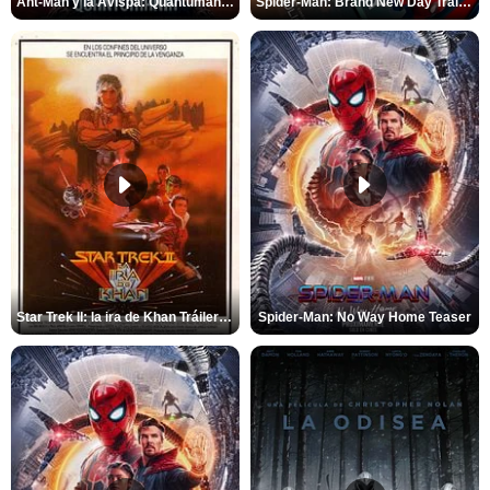
Ant-Man y la Avispa: Quantumanía Tráiler (2)
Spider-Man: Brand New Day Tráiler (3)
Star Trek II: la ira de Khan Tráiler VO
Spider-Man: No Way Home Teaser