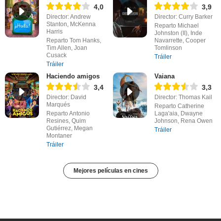
4,0
3,9
Director: Andrew
Director: Curry Barker
Stanton, McKenna
Reparto Michael
Harris
Johnston (II), Inde
Reparto Tom Hanks,
Navarrette, Cooper
Tim Allen, Joan
Tomlinson
Cusack
Tráiler
Tráiler
Haciendo amigos
Vaiana
3,4
3,3
Director: David
Director: Thomas Kail
Marqués
Reparto Catherine
Reparto Antonio
Laga'aia, Dwayne
Resines, Quim
Johnson, Rena Owen
Gutiérrez, Megan
Tráiler
Montaner
Tráiler
Mejores películas en cines