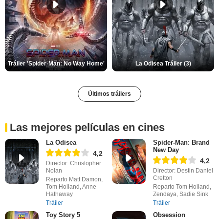
Tráiler 'Spider-Man: No Way Home'
La Odisea Tráiler (3)
Últimos tráilers
Las mejores películas en cines
La Odisea
Spider-Man: Brand
New Day
4,2
4,2
Director: Christopher
Nolan
Director: Destin Daniel
Cretton
Reparto Matt Damon,
Tom Holland, Anne
Reparto Tom Holland,
Hathaway
Zendaya, Sadie Sink
Tráiler
Tráiler
Toy Story 5
Obsession