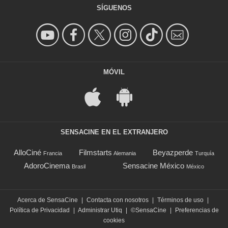
SÍGUENOS
MÓVIL
SENSACINE EN EL EXTRANJERO
AlloCiné
Filmstarts
Beyazperde
Francia
Alemania
Turquía
AdoroCinema
Sensacine México
Brasil
México
Acerca de SensaCine
|
Contacta con nosotros
|
Términos de uso
|
Política de Privacidad
|
Administrar Utiq
|
©SensaCine
|
Preferencias de
cookies