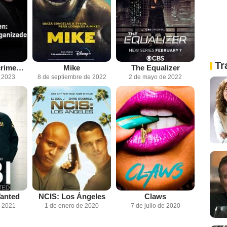
Tr
Ley y Orden: crimen organizado
Mike
The Equalizer
e 2023
8 de septiembre de 2022
2 de mayo de 2022
anted
NCIS: Los Ángeles
Claws
e 2021
1 de enero de 2020
7 de julio de 2020