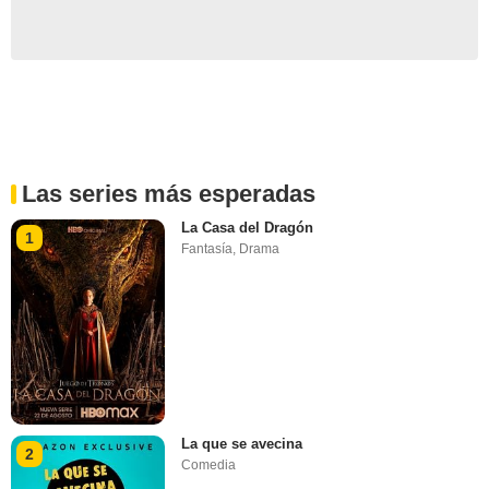
Las series más esperadas
La Casa del Dragón
1
Fantasía
,
Drama
La que se avecina
2
Comedia