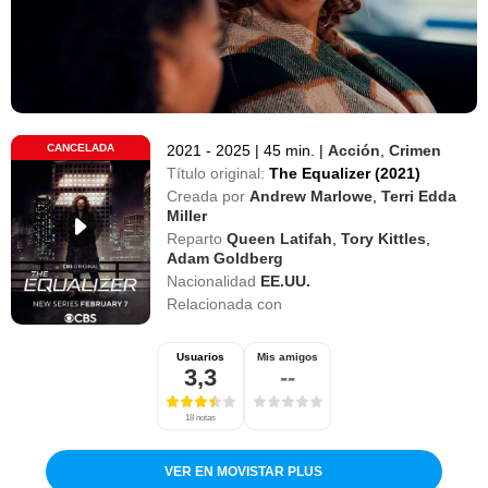
CANCELADA
2021 - 2025
|
45 min.
|
Acción
,
Crimen
Título original:
The Equalizer (2021)
Creada por
Andrew Marlowe
,
Terri Edda
Miller
Reparto
Queen Latifah
,
Tory Kittles
,
Adam Goldberg
Nacionalidad
EE.UU.
Relacionada con
Usuarios
Mis amigos
3,3
--
18 notas
VER EN MOVISTAR PLUS