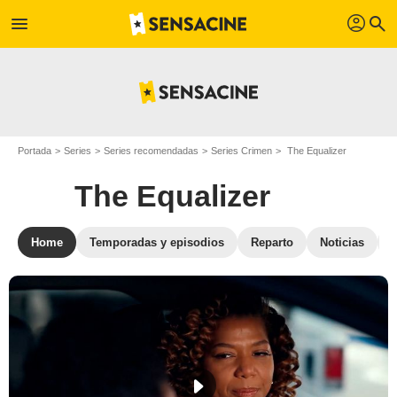
profil
menu
search
Portada
Series
Series recomendadas
Series Crimen
The Equalizer
The Equalizer
Home
Temporadas y episodios
Reparto
Noticias