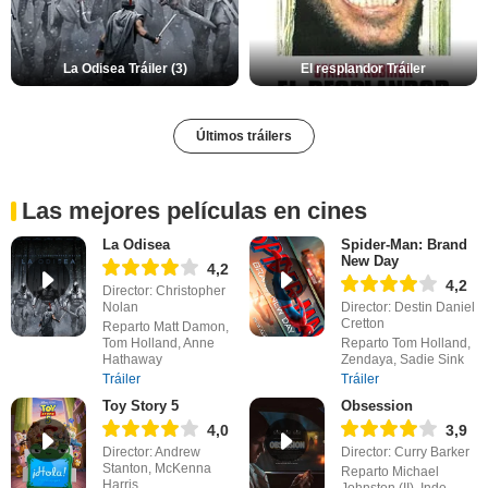
La Odisea Tráiler (3)
El resplandor Tráiler
Últimos tráilers
Las mejores películas en cines
La Odisea
Spider-Man: Brand
New Day
4,2
4,2
Director: Christopher
Nolan
Director: Destin Daniel
Cretton
Reparto Matt Damon,
Tom Holland, Anne
Reparto Tom Holland,
Hathaway
Zendaya, Sadie Sink
Tráiler
Tráiler
Toy Story 5
Obsession
4,0
3,9
Director: Andrew
Director: Curry Barker
Stanton, McKenna
Reparto Michael
Harris