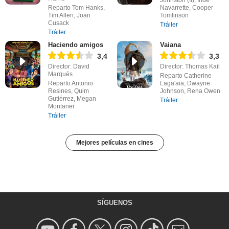
Johnston (II), Inde
Reparto Tom Hanks,
Navarrette, Cooper
Tim Allen, Joan
Tomlinson
Cusack
Tráiler
Tráiler
Haciendo amigos
Vaiana
3,4
3,3
Director: David
Director: Thomas Kail
Marqués
Reparto Catherine
Reparto Antonio
Laga'aia, Dwayne
Resines, Quim
Johnson, Rena Owen
Gutiérrez, Megan
Tráiler
Montaner
Tráiler
Mejores películas en cines
SÍGUENOS