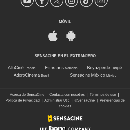
MÓVIL
SENSACINE EN EL EXTRANJERO
AlloCiné
Filmstarts
Beyazperde
Francia
Alemania
Turquía
AdoroCinema
Sensacine México
Brasil
México
Acerca de SensaCine
|
Contacta con nosotros
|
Términos de uso
|
Política de Privacidad
|
Administrar Utiq
|
©SensaCine
|
Preferencias de
cookies