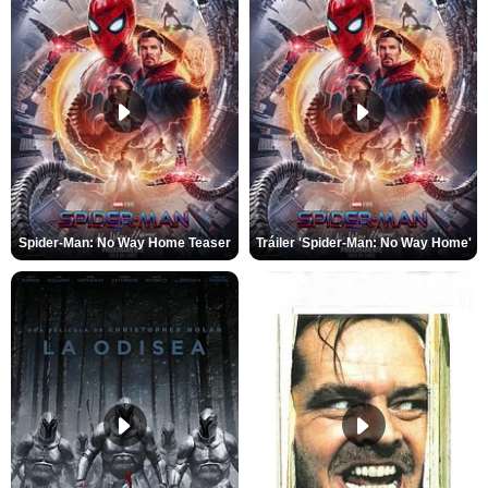
Spider-Man: No Way Home Teaser
Tráiler 'Spider-Man: No Way Home'