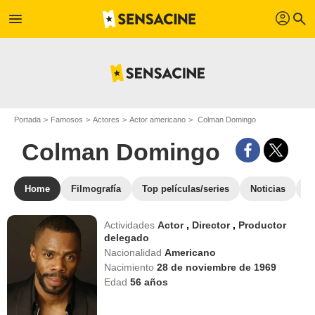
profil
menu
search
Portada
Famosos
Actores
Actor americano
Colman Domingo
Colman Domingo
Home
Filmografía
Top películas/series
Noticias
F
Actividades
Actor
,
Director
,
Productor
delegado
Nacionalidad
Americano
Nacimiento
28 de noviembre de 1969
Edad
56
años