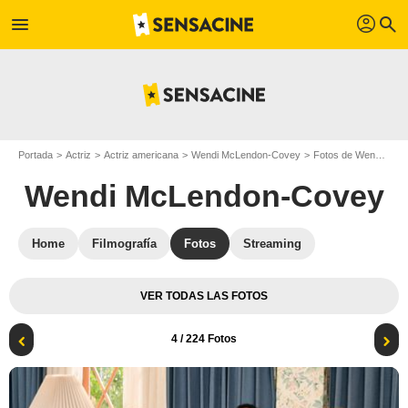
profil
menu
search
Portada
Actriz
Actriz americana
Wendi McLendon-Covey
Fotos de Wendi McLendon-Covey
Wendi McLendon-Covey
Home
Filmografía
Fotos
Streaming
VER TODAS LAS FOTOS
4
/ 224 Fotos