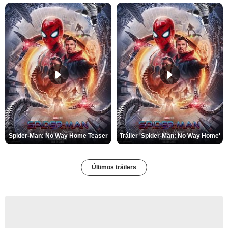
Spider-Man: No Way Home Teaser
Tráiler 'Spider-Man: No Way Home'
Últimos tráilers