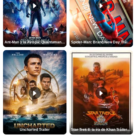
Ant-Man y la Avispa: Quantumanía Tráiler (2)
Spider-Man: Brand New Day Tráiler (3)
Uncharted Trailer
Star Trek II: la ira de Khan Tráiler VO