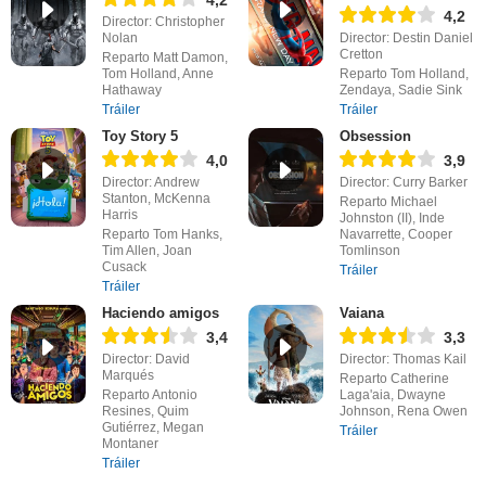
4,2
Director: Christopher
Nolan
Director: Destin Daniel
Cretton
Reparto Matt Damon,
Tom Holland, Anne
Reparto Tom Holland,
Hathaway
Zendaya, Sadie Sink
Tráiler
Tráiler
Toy Story 5
Obsession
4,0
3,9
Director: Andrew
Director: Curry Barker
Stanton, McKenna
Reparto Michael
Harris
Johnston (II), Inde
Reparto Tom Hanks,
Navarrette, Cooper
Tim Allen, Joan
Tomlinson
Cusack
Tráiler
Tráiler
Haciendo amigos
Vaiana
3,4
3,3
Director: David
Director: Thomas Kail
Marqués
Reparto Catherine
Reparto Antonio
Laga'aia, Dwayne
Resines, Quim
Johnson, Rena Owen
Gutiérrez, Megan
Tráiler
Montaner
Tráiler