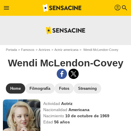
profil
menu
search
Portada
Famosos
Actrizes
Actriz americana
Wendi McLendon-Covey
Wendi McLendon-Covey
Home
Filmografía
Fotos
Streaming
Actividad
Actriz
Nacionalidad
Americana
Nacimiento
10 de octubre de 1969
Edad
56
años