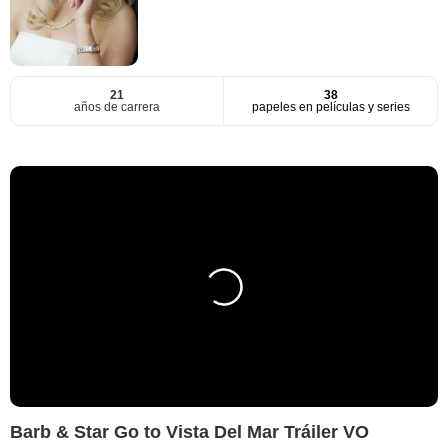
21
38
años de carrera
papeles en películas y series
Barb & Star Go to Vista Del Mar Tráiler VO