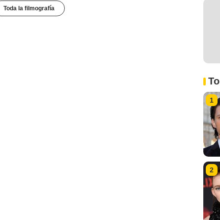
Toda la filmografía
To
1
2