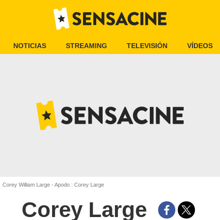
NOTICIAS
STREAMING
TELEVISIÓN
VÍDEOS
Corey William Large - Apodo : Corey Large
Corey Large