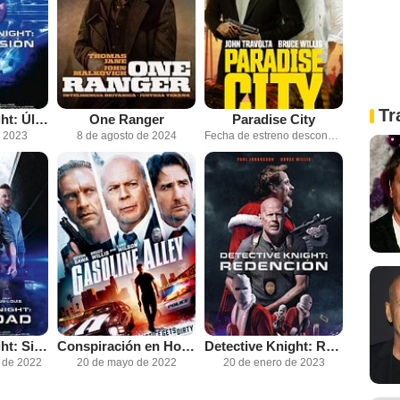
Tr
Detective Knight: Última misión
One Ranger
Paradise City
e 2023
8 de agosto de 2024
Fecha de estreno desconocida
Detective Knight: Sin piedad
Conspiración en Hollywood
Detective Knight: Redención
 de 2022
20 de mayo de 2022
20 de enero de 2023