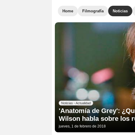
Home
Filmografía
Noticias
Noticias - Actualidad
'Anatomía de Grey': ¿Qu
Wilson habla sobre los 
jueves, 1 de febrero de 2018