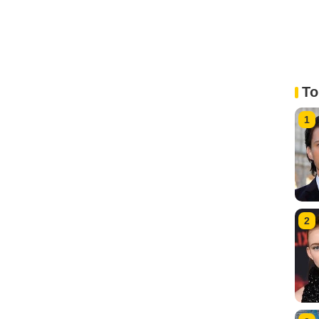
To
1
2