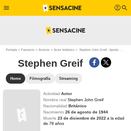
profil
menu
search
Portada
Famosos
Actores
Actor británico
Stephen John Greif - Apodo : Stephen Greif
Stephen Greif
Home
Filmografía
Streaming
Actividad
Actor
Nombre real
Stephen John Greif
Nacionalidad
Británico
Nacimiento
26 de agosto de 1944
Muerte
23 de diciembre de 2022
a la edad
de 78 años