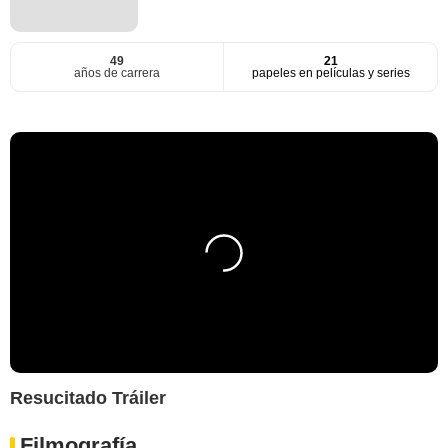
49
21
años de carrera
papeles en películas y series
Resucitado Tráiler
Filmografía