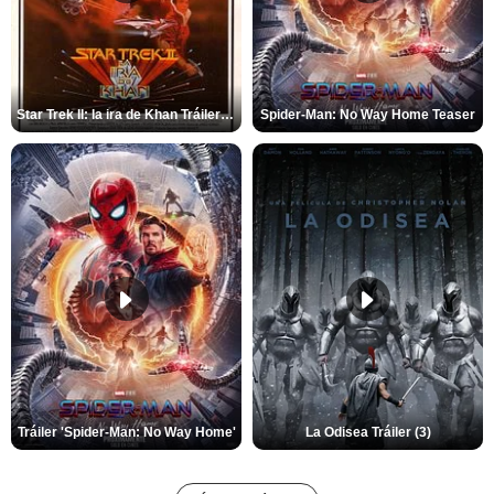
Star Trek II: la ira de Khan Tráiler VO
Spider-Man: No Way Home Teaser
Tráiler 'Spider-Man: No Way Home'
La Odisea Tráiler (3)