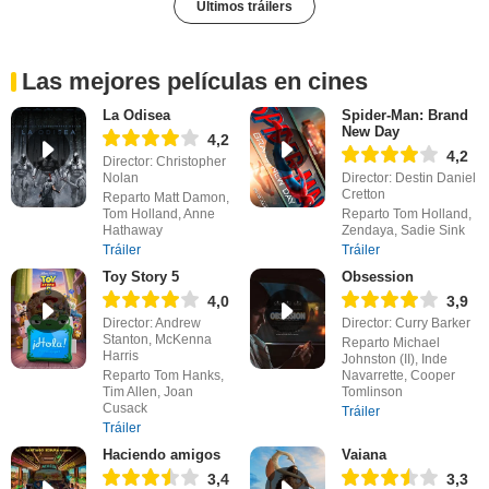
Últimos tráilers
Las mejores películas en cines
La Odisea
Spider-Man: Brand
New Day
4,2
4,2
Director: Christopher
Nolan
Director: Destin Daniel
Cretton
Reparto Matt Damon,
Tom Holland, Anne
Reparto Tom Holland,
Hathaway
Zendaya, Sadie Sink
Tráiler
Tráiler
Toy Story 5
Obsession
4,0
3,9
Director: Andrew
Director: Curry Barker
Stanton, McKenna
Reparto Michael
Harris
Johnston (II), Inde
Reparto Tom Hanks,
Navarrette, Cooper
Tim Allen, Joan
Tomlinson
Cusack
Tráiler
Tráiler
Haciendo amigos
Vaiana
3,4
3,3