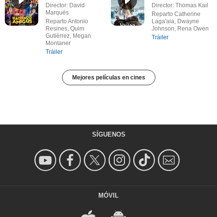
Director: David
Director: Thomas Kail
Marqués
Reparto Catherine
Reparto Antonio
Laga'aia, Dwayne
Resines, Quim
Johnson, Rena Owen
Gutiérrez, Megan
Tráiler
Montaner
Tráiler
Mejores películas en cines
SÍGUENOS
MÓVIL