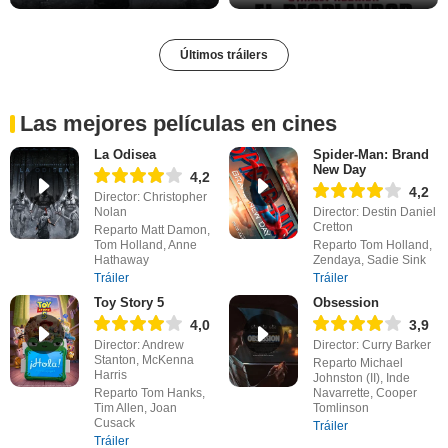
Últimos tráilers
Las mejores películas en cines
La Odisea
Spider-Man: Brand
New Day
4,2
4,2
Director: Christopher
Nolan
Director: Destin Daniel
Cretton
Reparto Matt Damon,
Tom Holland, Anne
Reparto Tom Holland,
Hathaway
Zendaya, Sadie Sink
Tráiler
Tráiler
Toy Story 5
Obsession
4,0
3,9
Director: Andrew
Director: Curry Barker
Stanton, McKenna
Reparto Michael
Harris
Johnston (II), Inde
Reparto Tom Hanks,
Navarrette, Cooper
Tim Allen, Joan
Tomlinson
Cusack
Tráiler
Tráiler