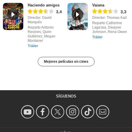
Haciendo amigos
Vaiana
3,4
3,3
Director: David
Director: Thomas Kail
Marqués
Reparto Catherine
Reparto Antonio
Laga'aia, Dwayne
Resines, Quim
Johnson, Rena Owen
Gutiérrez, Megan
Tráiler
Montaner
Tráiler
Mejores películas en cines
SÍGUENOS