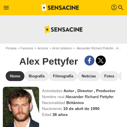
profil
menu
search
Portada
Famosos
Actores
Actor británico
Alexander Richard Pettyfer - Apodo : Alex Pettyfer
Alex Pettyfer
Home
Biografía
Filmografía
Noticias
Fotos
St
Actividades
Actor
,
Director
,
Productor
Nombre real
Alexander Richard Pettyfer
Nacionalidad
Británico
Nacimiento
10 de abril de 1990
Edad
36
años