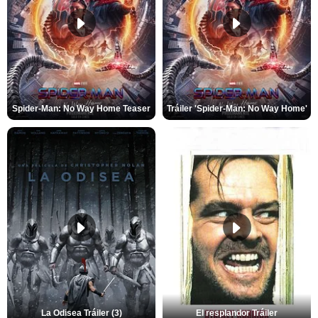
Spider-Man: No Way Home Teaser
Tráiler 'Spider-Man: No Way Home'
La Odisea Tráiler (3)
El resplandor Tráiler