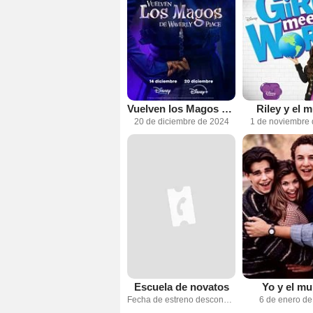
Vuelven los Magos de Waverly Place
Riley y el 
20 de diciembre de 2024
1 de noviembre
Escuela de novatos
Yo y el m
Fecha de estreno desconocida
6 de enero d