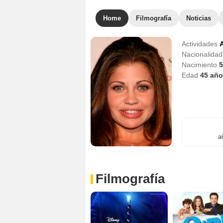
Home
Filmografía
Noticias
Actividades
A
Nacionalida
Nacimiento
5
Edad
45
año
a
Filmografía