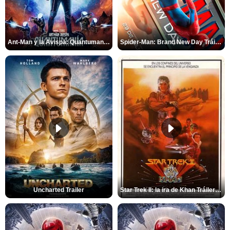
Ant-Man y la Avispa: Quantumanía Tráiler (2)
Spider-Man: Brand New Day Tráiler (3)
Uncharted Trailer
Star Trek II: la ira de Khan Tráiler VO