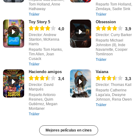
Tom Holland, Anne
Reparto Tom Holland,
Hathaway
Zendaya, Sadie Sink
Tráiler
Tráiler
Toy Story 5
Obsession
4,0
3,9
Director: Andrew
Director: Curry Barker
Stanton, McKenna
Reparto Michael
Harris
Johnston (II), Inde
Reparto Tom Hanks,
Navarrette, Cooper
Tim Allen, Joan
Tomlinson
Cusack
Tráiler
Tráiler
Haciendo amigos
Vaiana
3,4
3,3
Director: David
Director: Thomas Kail
Marqués
Reparto Catherine
Reparto Antonio
Laga'aia, Dwayne
Resines, Quim
Johnson, Rena Owen
Gutiérrez, Megan
Tráiler
Montaner
Tráiler
Mejores películas en cines