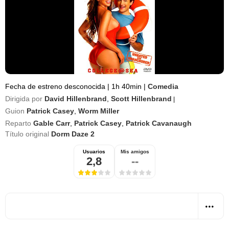
Fecha de estreno desconocida
|
1h 40min
|
Comedia
Dirigida por
David Hillenbrand
,
Scott Hillenbrand
|
Guion
Patrick Casey
,
Worm Miller
Reparto
Gable Carr
,
Patrick Casey
,
Patrick Cavanaugh
Título original
Dorm Daze 2
Usuarios
Mis amigos
2,8
--