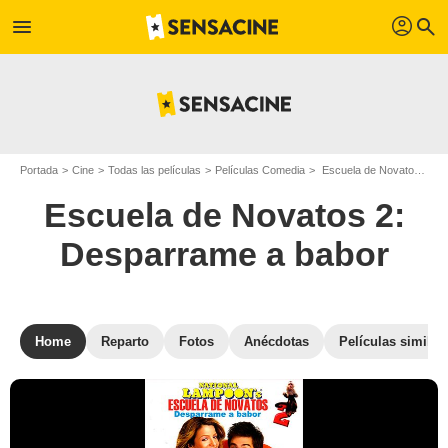
profil
menu
search
Portada
Cine
Todas las películas
Películas Comedia
Escuela de Novatos 2: Desparrame a babor
Escuela de Novatos 2:
Desparrame a babor
Home
Reparto
Fotos
Anécdotas
Películas similar