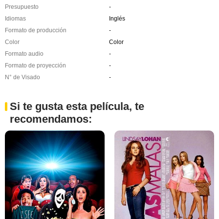
Presupuesto
-
Idiomas
Inglés
Formato de producción
-
Color
Color
Formato audio
-
Formato de proyección
-
N° de Visado
-
Si te gusta esta película, te
recomendamos: