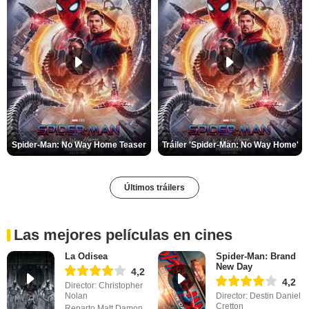
Spider-Man: No Way Home Teaser
Tráiler 'Spider-Man: No Way Home'
Últimos tráilers
Las mejores películas en cines
La Odisea
Spider-Man: Brand
New Day
4,2
4,2
Director: Christopher
Nolan
Director: Destin Daniel
Cretton
Reparto Matt Damon,