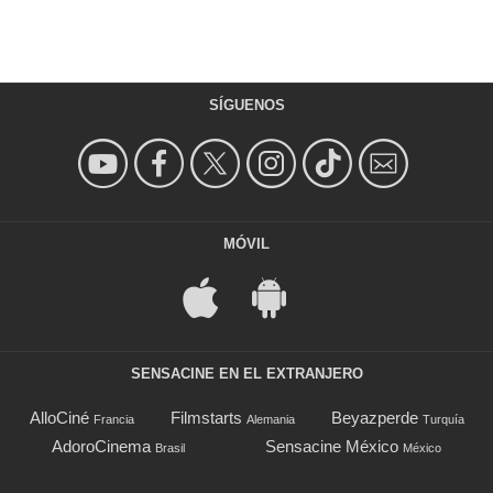
SÍGUENOS
MÓVIL
SENSACINE EN EL EXTRANJERO
AlloCiné
Filmstarts
Beyazperde
Francia
Alemania
Turquía
AdoroCinema
Sensacine México
Brasil
México