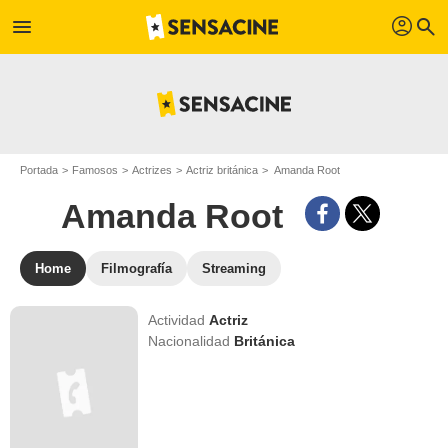
profil
menu
search
Portada
Famosos
Actrizes
Actriz británica
Amanda Root
Amanda Root
Home
Filmografía
Streaming
Actividad
Actriz
Nacionalidad
Británica