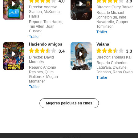
4,0
3,9
Director: Andrew
Director: Curry Barker
Stanton, McKenna
Reparto Michael
Harris
Johnston (II), Inde
Reparto Tom Hanks,
Navarrette, Cooper
Tim Allen, Joan
Tomlinson
Cusack
Tráiler
Tráiler
Haciendo amigos
Vaiana
3,4
3,3
Director: David
Director: Thomas Kail
Marqués
Reparto Catherine
Reparto Antonio
Laga'aia, Dwayne
Resines, Quim
Johnson, Rena Owen
Gutiérrez, Megan
Tráiler
Montaner
Tráiler
Mejores películas en cines