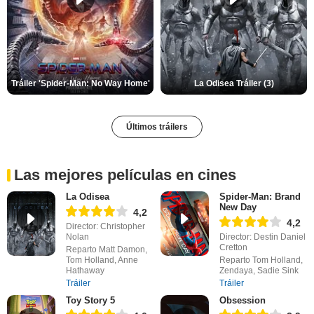
Tráiler 'Spider-Man: No Way Home'
La Odisea Tráiler (3)
Últimos tráilers
Las mejores películas en cines
La Odisea
Spider-Man: Brand
New Day
4,2
4,2
Director: Christopher
Nolan
Director: Destin Daniel
Cretton
Reparto Matt Damon,
Tom Holland, Anne
Reparto Tom Holland,
Hathaway
Zendaya, Sadie Sink
Tráiler
Tráiler
Toy Story 5
Obsession