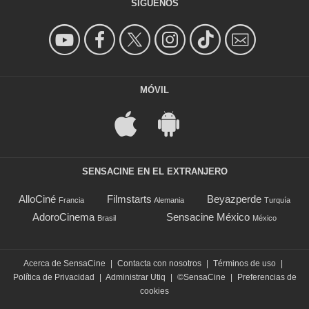
SÍGUENOS
MÓVIL
SENSACINE EN EL EXTRANJERO
AlloCiné
Filmstarts
Beyazperde
Francia
Alemania
Turquía
AdoroCinema
Sensacine México
Brasil
México
Acerca de SensaCine
|
Contacta con nosotros
|
Términos de uso
|
Política de Privacidad
|
Administrar Utiq
|
©SensaCine
|
Preferencias de
cookies