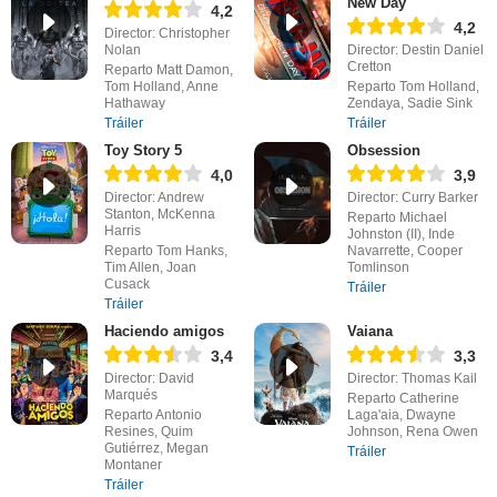
New Day
4,2
4,2
Director: Christopher
Nolan
Director: Destin Daniel
Cretton
Reparto Matt Damon,
Tom Holland, Anne
Reparto Tom Holland,
Hathaway
Zendaya, Sadie Sink
Tráiler
Tráiler
Toy Story 5
Obsession
4,0
3,9
Director: Andrew
Director: Curry Barker
Stanton, McKenna
Reparto Michael
Harris
Johnston (II), Inde
Reparto Tom Hanks,
Navarrette, Cooper
Tim Allen, Joan
Tomlinson
Cusack
Tráiler
Tráiler
Haciendo amigos
Vaiana
3,4
3,3
Director: David
Director: Thomas Kail
Marqués
Reparto Catherine
Reparto Antonio
Laga'aia, Dwayne
Resines, Quim
Johnson, Rena Owen
Gutiérrez, Megan
Tráiler
Montaner
Tráiler