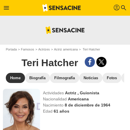
profil
menu
search
Portada
Famosos
Actrizes
Actriz americana
Teri Hatcher
Teri Hatcher
Home
Biografía
Filmografía
Noticias
Fotos
St
Actividades
Actriz
,
Guionista
Nacionalidad
Americana
Nacimiento
8 de diciembre de 1964
Edad
61
años