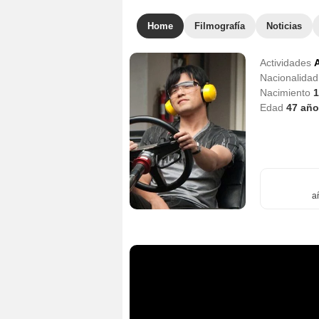
Home
Filmografía
Noticias
Actividades
A
Nacionalida
Nacimiento
1
Edad
47
año
a