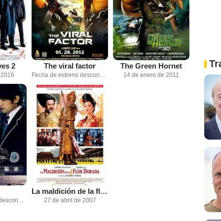
Tr
es 2
The viral factor
The Green Hornet
e 2016
Fecha de estreno desconocida
14 de enero de 2011
La maldición de la flor dorada
Fecha de estreno desconocida
27 de abril de 2007