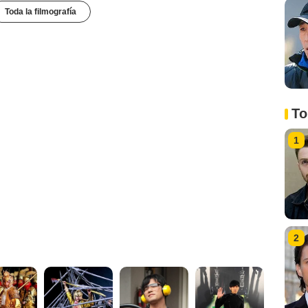
Toda la filmografía
To
1
2