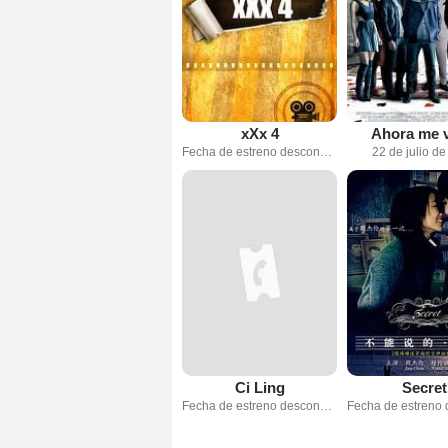
xXx 4
Ahora me v
Fecha de estreno desconocida
22 de julio d
Ci Ling
Secret
Fecha de estreno desconocida