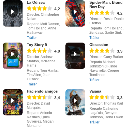
La Odisea
Spider-Man: Brand
New Day
4,2
4,2
Director: Christopher
Nolan
Director: Destin Daniel
Cretton
Reparto Matt Damon,
Tom Holland, Anne
Reparto Tom Holland,
Hathaway
Zendaya, Sadie Sink
Tráiler
Tráiler
Toy Story 5
Obsession
4,0
3,9
Director: Andrew
Director: Curry Barker
Stanton, McKenna
Reparto Michael
Harris
Johnston (II), Inde
Reparto Tom Hanks,
Navarrette, Cooper
Tim Allen, Joan
Tomlinson
Cusack
Tráiler
Tráiler
Haciendo amigos
Vaiana
3,4
3,3
Director: David
Director: Thomas Kail
Marqués
Reparto Catherine
Reparto Antonio
Laga'aia, Dwayne
Resines, Quim
Johnson, Rena Owen
Gutiérrez, Megan
Tráiler
Montaner