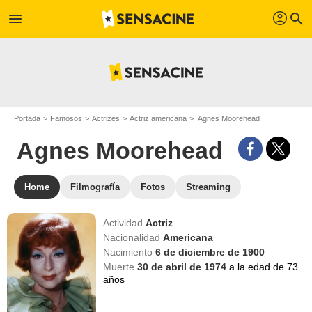
profil
menu
search
Portada
Famosos
Actrizes
Actriz americana
Agnes Moorehead
Agnes Moorehead
Home
Filmografía
Fotos
Streaming
Actividad
Actriz
Nacionalidad
Americana
Nacimiento
6 de diciembre de 1900
Muerte
30 de abril de 1974
a la edad de 73
años