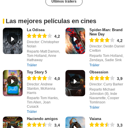
Últimos tráilers
Las mejores películas en cines
La Odisea
Spider-Man: Brand
New Day
4,2
4,2
Director: Christopher
Nolan
Director: Destin Daniel
Cretton
Reparto Matt Damon,
Tom Holland, Anne
Reparto Tom Holland,
Hathaway
Zendaya, Sadie Sink
Tráiler
Tráiler
Toy Story 5
Obsession
4,0
3,9
Director: Andrew
Director: Curry Barker
Stanton, McKenna
Reparto Michael
Harris
Johnston (II), Inde
Reparto Tom Hanks,
Navarrette, Cooper
Tim Allen, Joan
Tomlinson
Cusack
Tráiler
Tráiler
Haciendo amigos
Vaiana
3,4
3,3