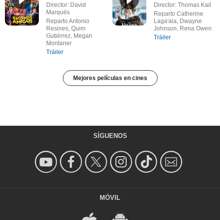
Director: David
Director: Thomas Kail
Marqués
Reparto Catherine
Reparto Antonio
Laga'aia, Dwayne
Resines, Quim
Johnson, Rena Owen
Gutiérrez, Megan
Tráiler
Montaner
Tráiler
Mejores películas en cines
SÍGUENOS
MÓVIL