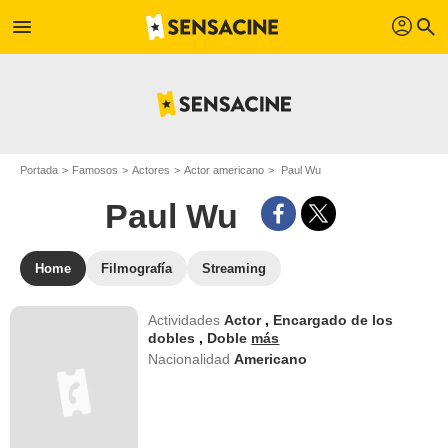
profil
menu
search
Portada
Famosos
Actores
Actor americano
Paul Wu
Paul Wu
Home
Filmografía
Streaming
Actividades
Actor
,
Encargado de los
dobles
,
Doble
más
Nacionalidad
Americano