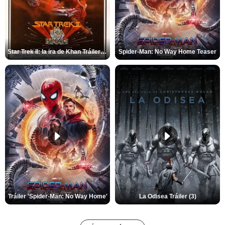
Star Trek II: la ira de Khan Tráiler VO
Spider-Man: No Way Home Teaser
Tráiler 'Spider-Man: No Way Home'
La Odisea Tráiler (3)