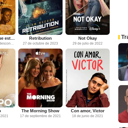
Tr
No dejemos que esta noche todo se pierda
Retribution
Not Okay
Fecha de estreno desconocida
27 de octubre de 2023
29 de julio de 2022
o
The Morning Show
Con amor, Victor
e 2021
17 de septiembre de 2021
18 de junio de 2021