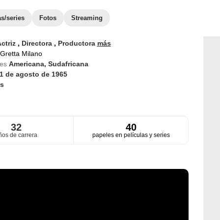
as/series
Fotos
Streaming
ctriz
,
Directora
,
Productora
más
Gretta Milano
des
Americana,
Sudafricana
1 de agosto de 1965
s
32
40
ños de carrera
papeles en películas y series