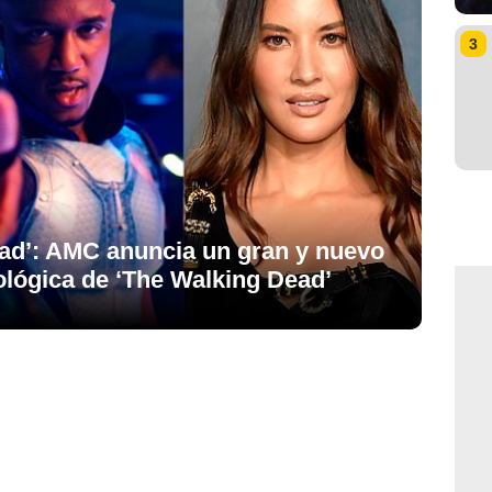
3
ead’: AMC anuncia un gran y nuevo
tológica de ‘The Walking Dead’