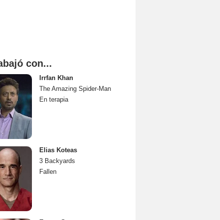
abajó con...
Irrfan Khan
The Amazing Spider-Man
En terapia
Elias Koteas
3 Backyards
Fallen