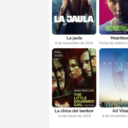
La jaula
Heartbea
8 de noviembre de 2024
La chica del tambor
Ad Vit
14 de marzo de 2019
8 de noviembre