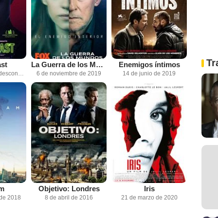
Tr
st
La Guerra de los Mundos
Enemigos íntimos
Fecha de estreno desconocida
6 de noviembre de 2019
14 de junio de 2019
am
Objetivo: Londres
Iris
 de 2018
8 de abril de 2016
21 de marzo de 2020