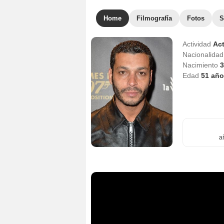
Home
Filmografía
Fotos
S
Actividad
Act
Nacionalida
Nacimiento
3
Edad
51
año
a