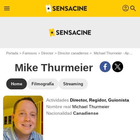
profil
menu
search
Portada
Famosos
Director
Director canadiense
Michael Thurmeier - Apodo : Mike Thurmeier
Mike Thurmeier
Home
Filmografía
Streaming
Actividades
Director,
Regidor,
Guionista
Nombre real
Michael Thurmeier
Nacionalidad
Canadiense