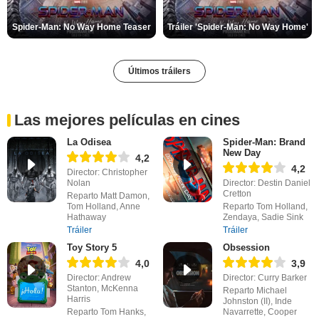
Spider-Man: No Way Home Teaser
Tráiler 'Spider-Man: No Way Home'
Últimos tráilers
Las mejores películas en cines
La Odisea
Spider-Man: Brand
New Day
4,2
4,2
Director: Christopher
Nolan
Director: Destin Daniel
Cretton
Reparto Matt Damon,
Tom Holland, Anne
Reparto Tom Holland,
Hathaway
Zendaya, Sadie Sink
Tráiler
Tráiler
Toy Story 5
Obsession
4,0
3,9
Director: Andrew
Director: Curry Barker
Stanton, McKenna
Reparto Michael
Harris
Johnston (II), Inde
Reparto Tom Hanks,
Navarrette, Cooper