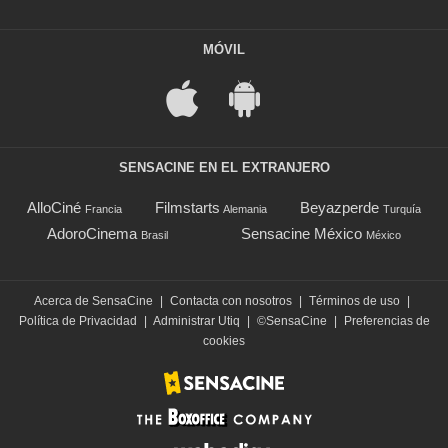
MÓVIL
SENSACINE EN EL EXTRANJERO
AlloCiné
Filmstarts
Beyazperde
Francia
Alemania
Turquía
AdoroCinema
Sensacine México
Brasil
México
Acerca de SensaCine
|
Contacta con nosotros
|
Términos de uso
|
Política de Privacidad
|
Administrar Utiq
|
©SensaCine
|
Preferencias de
cookies