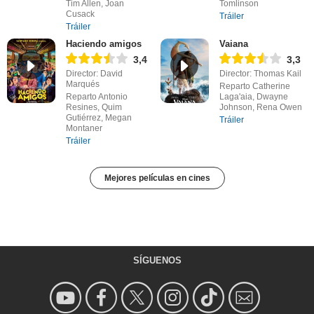
Tim Allen, Joan
Tomlinson
Cusack
Tráiler
Tráiler
Haciendo amigos
Vaiana
3,4
3,3
Director: David
Director: Thomas Kail
Marqués
Reparto Catherine
Reparto Antonio
Laga'aia, Dwayne
Resines, Quim
Johnson, Rena Owen
Gutiérrez, Megan
Tráiler
Montaner
Tráiler
Mejores películas en cines
SÍGUENOS