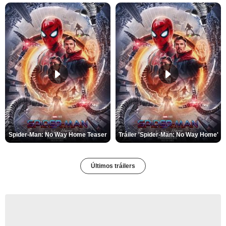
Spider-Man: No Way Home Teaser
Tráiler 'Spider-Man: No Way Home'
Últimos tráilers