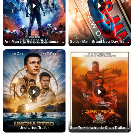
Ant-Man y la Avispa: Quantumanía Tráiler (2)
Spider-Man: Brand New Day Tráiler (3)
Uncharted Trailer
Star Trek II: la ira de Khan Tráiler VO