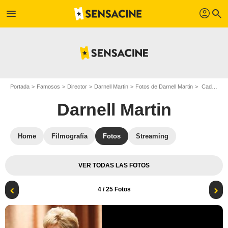
profil
menu
search
Portada
Famosos
Director
Darnell Martin
Fotos de Darnell Martin
Cadillac Records : Foto Beyoncé Knowles-Carter, Darnell Martin
Darnell Martin
Home
Filmografía
Fotos
Streaming
VER TODAS LAS FOTOS
4
/ 25 Fotos