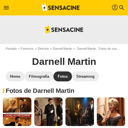
profil
menu
search
Portada
Famosos
Director
Darnell Martin
Darnell Martin : Fotos de sus películas y series
Darnell Martin
Home
Filmografía
Fotos
Streaming
Fotos de Darnell Martin