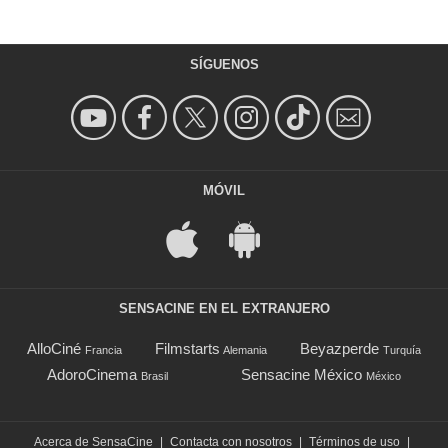
SÍGUENOS
MÓVIL
SENSACINE EN EL EXTRANJERO
AlloCiné
Filmstarts
Beyazperde
Francia
Alemania
Turquía
AdoroCinema
Sensacine México
Brasil
México
Acerca de SensaCine
|
Contacta con nosotros
|
Términos de uso
|