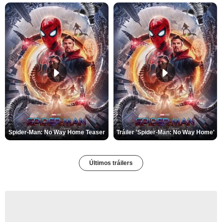
Spider-Man: No Way Home Teaser
Tráiler 'Spider-Man: No Way Home'
Últimos tráilers