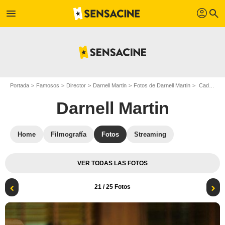
profil
menu
search
Portada
Famosos
Director
Darnell Martin
Fotos de Darnell Martin
Cadillac Records : Foto Adrien Brody, Darnell Martin
Darnell Martin
Home
Filmografía
Fotos
Streaming
VER TODAS LAS FOTOS
21
/ 25 Fotos