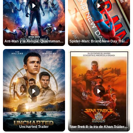
Ant-Man y la Avispa: Quantumanía Tráiler (2)
Spider-Man: Brand New Day Tráiler (3)
Uncharted Trailer
Star Trek II: la ira de Khan Tráiler VO