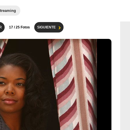
treaming
R
17
/ 25 Fotos
SIGUIENTE