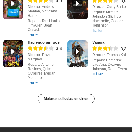
4,0
3,9
Director: Andrew
Director: Curry Barker
Stanton, McKenna
Reparto Michael
Harris
Johnston (II), Inde
Reparto Tom Hanks,
Navarrette, Cooper
Tim Allen, Joan
Tomlinson
Cusack
Tráiler
Tráiler
Haciendo amigos
Vaiana
3,4
3,3
Director: David
Director: Thomas Kail
Marqués
Reparto Catherine
Reparto Antonio
Laga'aia, Dwayne
Resines, Quim
Johnson, Rena Owen
Gutiérrez, Megan
Tráiler
Montaner
Tráiler
Mejores películas en cines