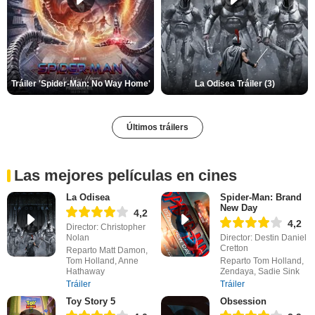
Tráiler 'Spider-Man: No Way Home'
La Odisea Tráiler (3)
Últimos tráilers
Las mejores películas en cines
La Odisea
Spider-Man: Brand
New Day
4,2
4,2
Director: Christopher
Nolan
Director: Destin Daniel
Cretton
Reparto Matt Damon,
Tom Holland, Anne
Reparto Tom Holland,
Hathaway
Zendaya, Sadie Sink
Tráiler
Tráiler
Toy Story 5
Obsession