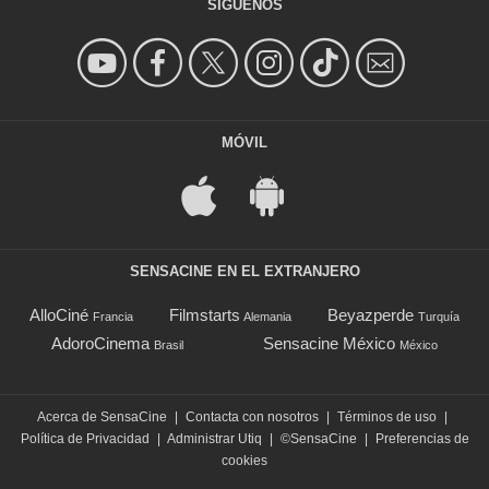
SÍGUENOS
MÓVIL
SENSACINE EN EL EXTRANJERO
AlloCiné
Filmstarts
Beyazperde
Francia
Alemania
Turquía
AdoroCinema
Sensacine México
Brasil
México
Acerca de SensaCine
|
Contacta con nosotros
|
Términos de uso
|
Política de Privacidad
|
Administrar Utiq
|
©SensaCine
|
Preferencias de
cookies