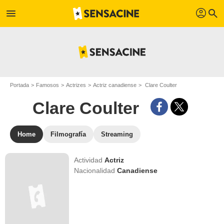
profil
menu
search
Portada
Famosos
Actrizes
Actriz canadiense
Clare Coulter
Clare Coulter
Home
Filmografía
Streaming
Actividad
Actriz
Nacionalidad
Canadiense