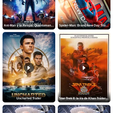
Ant-Man y la Avispa: Quantumanía Tráiler (2)
Spider-Man: Brand New Day Tráiler (3)
Uncharted Trailer
Star Trek II: la ira de Khan Tráiler VO