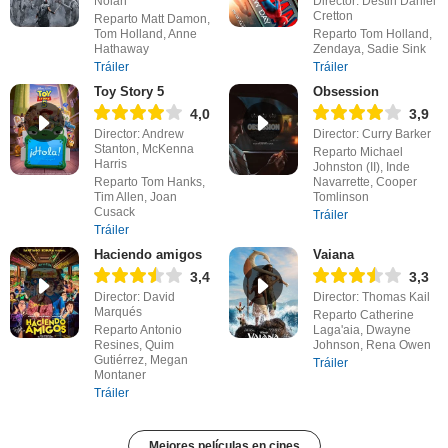
Nolan
Director: Destin Daniel
Cretton
Reparto Matt Damon,
Tom Holland, Anne
Reparto Tom Holland,
Hathaway
Zendaya, Sadie Sink
Tráiler
Tráiler
Toy Story 5
Obsession
4,0
3,9
Director: Andrew
Director: Curry Barker
Stanton, McKenna
Reparto Michael
Harris
Johnston (II), Inde
Reparto Tom Hanks,
Navarrette, Cooper
Tim Allen, Joan
Tomlinson
Cusack
Tráiler
Tráiler
Haciendo amigos
Vaiana
3,4
3,3
Director: David
Director: Thomas Kail
Marqués
Reparto Catherine
Reparto Antonio
Laga'aia, Dwayne
Resines, Quim
Johnson, Rena Owen
Gutiérrez, Megan
Tráiler
Montaner
Tráiler
Mejores películas en cines