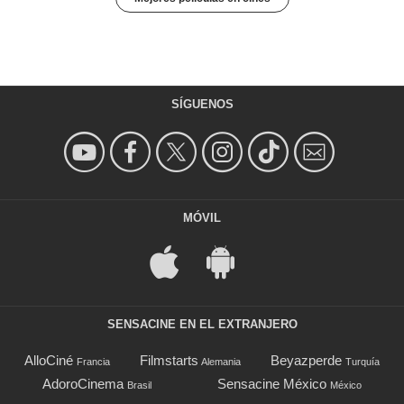
SÍGUENOS
MÓVIL
SENSACINE EN EL EXTRANJERO
AlloCiné
Filmstarts
Beyazperde
Francia
Alemania
Turquía
AdoroCinema
Sensacine México
Brasil
México