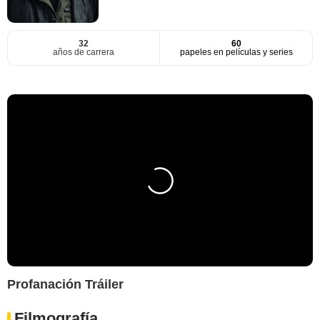
32
60
años de carrera
papeles en películas y series
Profanación Tráiler
Filmografía