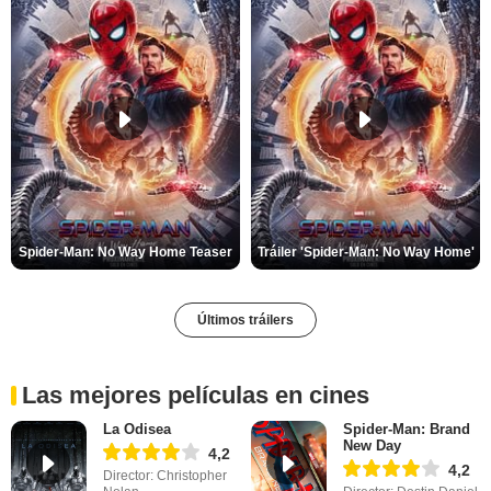
Spider-Man: No Way Home Teaser
Tráiler 'Spider-Man: No Way Home'
Últimos tráilers
Las mejores películas en cines
La Odisea
Spider-Man: Brand
New Day
4,2
4,2
Director: Christopher