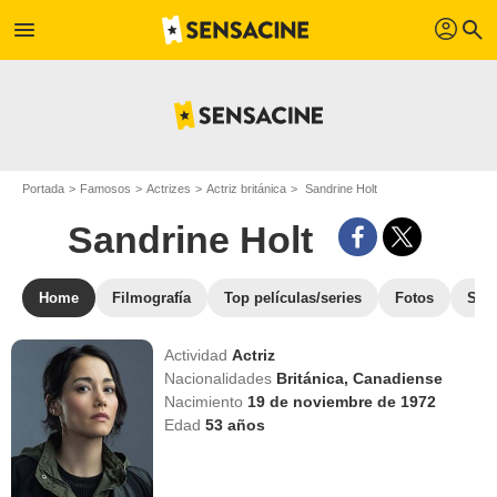
profil
menu
search
Portada
Famosos
Actrizes
Actriz británica
Sandrine Holt
Sandrine Holt
Home
Filmografía
Top películas/series
Fotos
Str
Actividad
Actriz
Nacionalidades
Británica,
Canadiense
Nacimiento
19 de noviembre de 1972
Edad
53
años