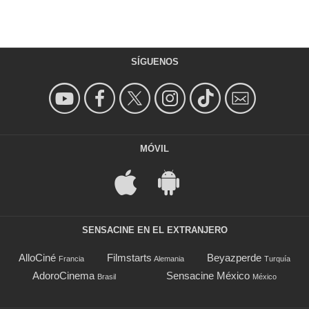
SÍGUENOS
MÓVIL
SENSACINE EN EL EXTRANJERO
AlloCiné
Filmstarts
Beyazperde
Francia
Alemania
Turquía
AdoroCinema
Sensacine México
Brasil
México