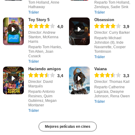
Tom Holland, Anne
Reparto Tom Holland,
Hathaway
Zendaya, Sadie Sink
Tráiler
Tráiler
Toy Story 5
Obsession
4,0
3,9
Director: Andrew
Director: Curry Barker
Stanton, McKenna
Reparto Michael
Harris
Johnston (II), Inde
Reparto Tom Hanks,
Navarrette, Cooper
Tim Allen, Joan
Tomlinson
Cusack
Tráiler
Tráiler
Haciendo amigos
Vaiana
3,4
3,3
Director: David
Director: Thomas Kail
Marqués
Reparto Catherine
Reparto Antonio
Laga'aia, Dwayne
Resines, Quim
Johnson, Rena Owen
Gutiérrez, Megan
Tráiler
Montaner
Tráiler
Mejores películas en cines