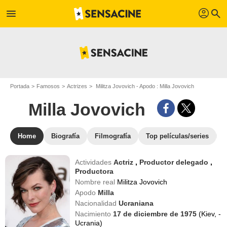
profil
menu
search
Portada
Famosos
Actrizes
Militza Jovovich - Apodo : Milla Jovovich
Milla Jovovich
Home
Biografía
Filmografía
Top películas/series
Actividades
Actriz
,
Productor delegado
,
Productora
Nombre real
Militza Jovovich
Apodo
Milla
Nacionalidad
Ucraniana
Nacimiento
17 de diciembre de 1975
(Kiev, -
Ucrania)