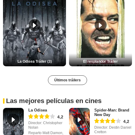
La Odisea Tráiler (3)
El resplandor Tráiler
Últimos tráilers
Las mejores películas en cines
La Odisea
Spider-Man: Brand
New Day
4,2
4,2
Director: Christopher
Nolan
Director: Destin Daniel
Cretton
Reparto Matt Damon,