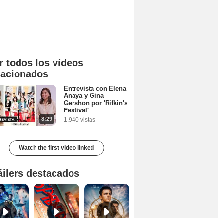
r todos los vídeos
lacionados
Entrevista con Elena
Anaya y Gina
Gershon por 'Rifkin's
Festival'
8:29
1.940 vistas
Watch the first video linked
áilers destacados
Ant-Man y la Avispa: Quantumanía Tráiler (2)
Spider-Man: Brand New Day Tráiler (3)
Uncharted Trailer