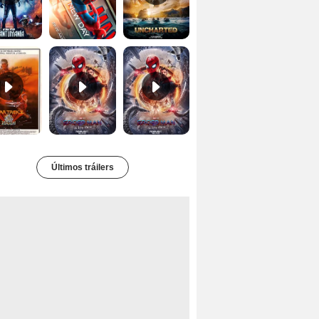
Star Trek II: la ira de Khan Tráiler VO
Spider-Man: No Way Home Teaser
Tráiler 'Spider-Man: No Way Home'
Últimos tráilers