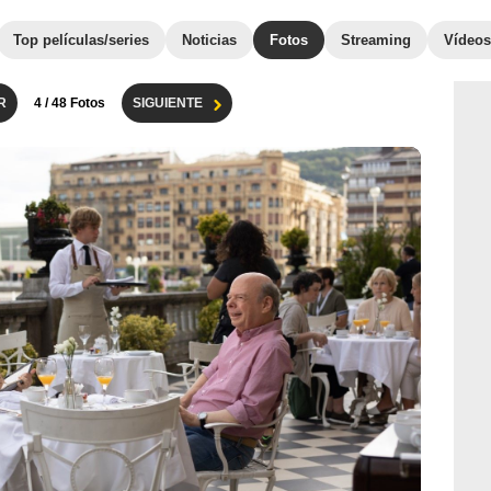
Top películas/series
Noticias
Fotos
Streaming
Vídeos
R
4
/ 48 Fotos
SIGUIENTE