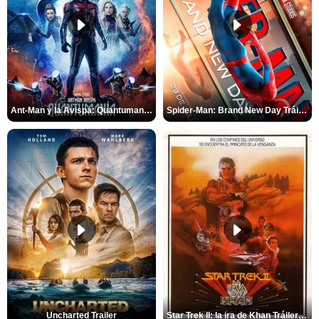
Ant-Man y la Avispa: Quantumanía Tráiler (2)
Spider-Man: Brand New Day Tráiler (3)
Uncharted Trailer
Star Trek II: la ira de Khan Tráiler VO