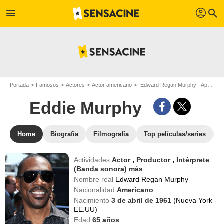
profil
menu
search
Portada
Famosos
Actores
Actor americano
Edward Regan Murphy - Apodo : Eddie Murphy
Eddie Murphy
Home
Biografía
Filmografía
Top películas/series
Actividades
Actor
,
Productor
,
Intérprete
(Banda sonora)
más
Nombre real
Edward Regan Murphy
Nacionalidad
Americano
Nacimiento
3 de abril de 1961
(Nueva York -
EE.UU)
Edad
65
años