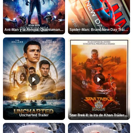
Ant-Man y la Avispa: Quantumanía Tráiler (2)
Spider-Man: Brand New Day Tráiler (3)
Uncharted Trailer
Star Trek II: la ira de Khan Tráiler VO