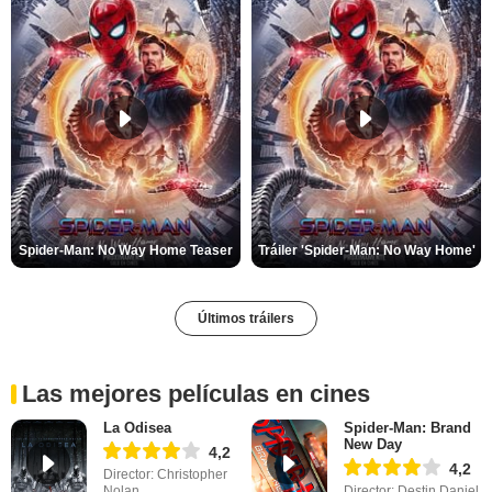
Spider-Man: No Way Home Teaser
Tráiler 'Spider-Man: No Way Home'
Últimos tráilers
Las mejores películas en cines
La Odisea
Spider-Man: Brand
New Day
4,2
4,2
Director: Christopher
Nolan
Director: Destin Daniel