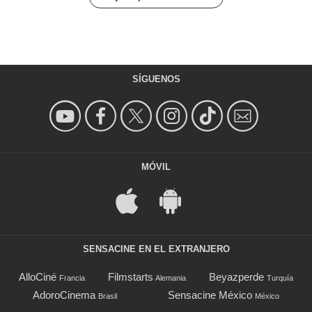
SÍGUENOS
MÓVIL
SENSACINE EN EL EXTRANJERO
AlloCiné
Filmstarts
Beyazperde
Francia
Alemania
Turquía
AdoroCinema
Sensacine México
Brasil
México