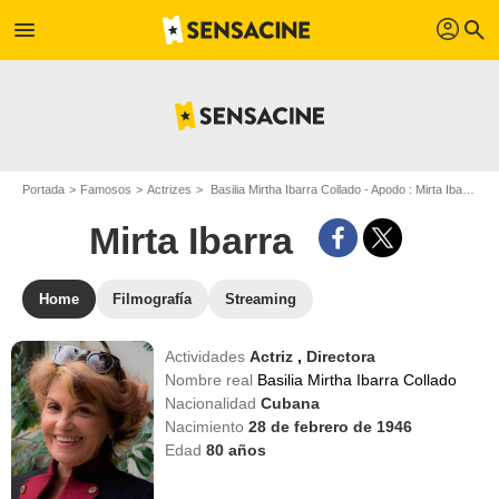
profil
menu
search
Portada
Famosos
Actrizes
Basilia Mirtha Ibarra Collado - Apodo : Mirta Ibarra
Mirta Ibarra
Home
Filmografía
Streaming
Actividades
Actriz
,
Directora
Nombre real
Basilia Mirtha Ibarra Collado
Nacionalidad
Cubana
Nacimiento
28 de febrero de 1946
Edad
80
años