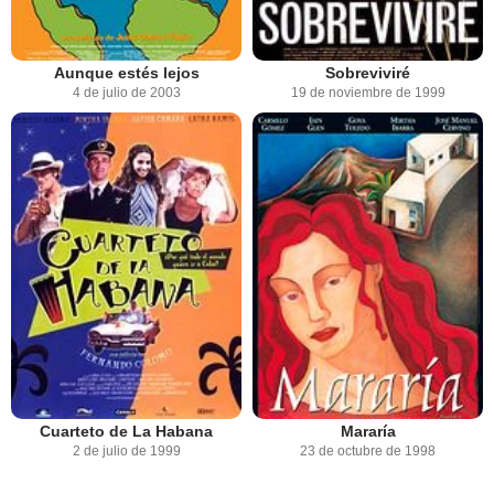
Aunque estés lejos
Sobreviviré
4 de julio de 2003
19 de noviembre de 1999
Cuarteto de La Habana
Mararía
2 de julio de 1999
23 de octubre de 1998