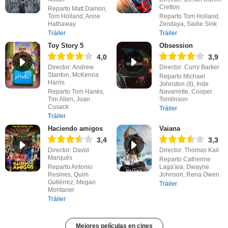
Cretton
Reparto Matt Damon,
Tom Holland, Anne
Reparto Tom Holland,
Hathaway
Zendaya, Sadie Sink
Tráiler
Tráiler
Toy Story 5
Obsession
4,0
3,9
Director: Andrew
Director: Curry Barker
Stanton, McKenna
Reparto Michael
Harris
Johnston (II), Inde
Reparto Tom Hanks,
Navarrette, Cooper
Tim Allen, Joan
Tomlinson
Cusack
Tráiler
Tráiler
Haciendo amigos
Vaiana
3,4
3,3
Director: David
Director: Thomas Kail
Marqués
Reparto Catherine
Reparto Antonio
Laga'aia, Dwayne
Resines, Quim
Johnson, Rena Owen
Gutiérrez, Megan
Tráiler
Montaner
Tráiler
Mejores películas en cines