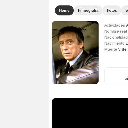
Home
Filmografía
Fotos
S
Actividades
Nombre real
Nacionalida
Nacimiento
1
Muerte
9 de
a