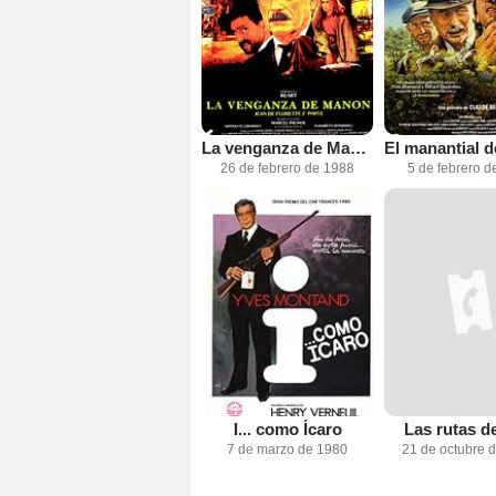
La venganza de Manon
26 de febrero de 1988
5 de febrero d
I... como Ícaro
Las rutas d
7 de marzo de 1980
21 de octubre 