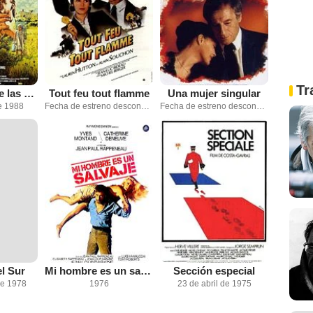
Tr
El manantial de las colinas
Tout feu tout flamme
Una mujer singular
e 1988
Fecha de estreno desconocida
Fecha de estreno desconocida
el Sur
Mi hombre es un salvaje
Sección especial
de 1978
1976
23 de abril de 1975