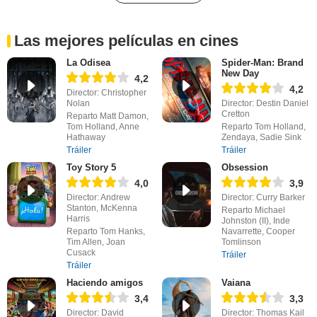
Las mejores películas en cines
La Odisea
Spider-Man: Brand
New Day
4,2
4,2
Director: Christopher
Nolan
Director: Destin Daniel
Cretton
Reparto Matt Damon,
Tom Holland, Anne
Reparto Tom Holland,
Hathaway
Zendaya, Sadie Sink
Tráiler
Tráiler
Toy Story 5
Obsession
4,0
3,9
Director: Andrew
Director: Curry Barker
Stanton, McKenna
Reparto Michael
Harris
Johnston (II), Inde
Reparto Tom Hanks,
Navarrette, Cooper
Tim Allen, Joan
Tomlinson
Cusack
Tráiler
Tráiler
Haciendo amigos
Vaiana
3,4
3,3
Director: David
Director: Thomas Kail