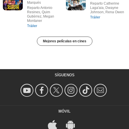
Marqués
Reparto Catherine
Reparto Antonio
Laga'aia, Dwayne
Resines, Quim
Johnson, Rena Owen
Gutiérrez, Megan
Tráiler
Montaner
Tráiler
Mejores películas en cines
SÍGUENOS
MÓVIL