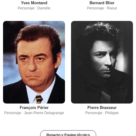
Yves Montand
Bernard Blier
Personaje : Danièle
Personaje : Raoul
François Périer
Pierre Brasseur
Personaje : Jean-Pierre Delagrange
Personaje : Philippe
Reparto y Equipo técnico