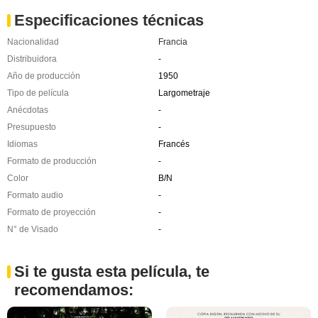
Especificaciones técnicas
Nacionalidad
Francia
Distribuidora
-
Año de producción
1950
Tipo de película
Largometraje
Anécdotas
-
Presupuesto
-
Idiomas
Francés
Formato de producción
-
Color
B/N
Formato audio
-
Formato de proyección
-
N° de Visado
-
Si te gusta esta película, te
recomendamos: