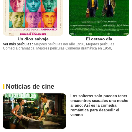
Un dios salvaje
El octavo día
Ver más películas :
Mejores películas del año 1950
,
Mejores películas
Comedia dramática
,
Mejores películas Comedia dramática en 1950
.
Noticias de cine
Los solteros solo pueden tener
encuentros sexuales una noche
al año: Así es la comedia
romántica para despedir el
verano