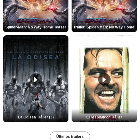
Spider-Man: No Way Home Teaser
Tráiler 'Spider-Man: No Way Home'
La Odisea Tráiler (3)
El resplandor Tráiler
Últimos tráilers