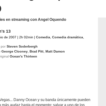
eries en streaming con Angel Oquendo
's 13
nio de 2007
|
2h 02min
|
Comedia
,
Comedia dramática
,
 por
Steven Soderbergh
o
George Clooney
,
Brad Pitt
,
Matt Damon
riginal
Ocean's Thirteen
s Vegas... Danny Ocean y su banda únicamente pueden
bo más audaz hasta el momento: salvar a uno de los