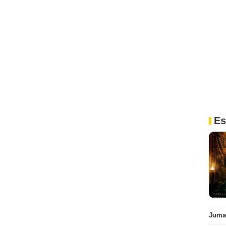
Es
Juman