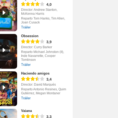
4,0
Director: Andrew Stanton,
McKenna Harris
Reparto Tom Hanks, Tim Allen,
Joan Cusack
Tráiler
Obsession
3,9
Director: Curry Barker
Reparto Michael Johnston (II),
Inde Navarrette, Cooper
Tomlinson
Tráiler
Haciendo amigos
3,4
Director: David Marqués
Reparto Antonio Resines, Quim
Gutiérrez, Megan Montaner
Tráiler
Vaiana
3,3