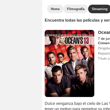
Home
Filmografía
Streaming
Encuentra todas las películas y s
Ocean
7 de ju
Crimen
Dirigida
Repart
Título o
Dulce venganza bajo el cielo de La
tener un motivo para perpetrar su ro