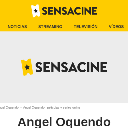
NOTICIAS
STREAMING
TELEVISIÓN
VÍDEOS
ngel Oquendo
Angel Oquendo : películas y series online
Angel Oquendo