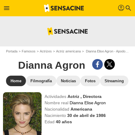
profil
menu
search
Portada
Famosos
Actrizes
Actriz americana
Dianna Elise Agron - Apodo : Dianna Agron
Dianna Agron
Home
Filmografía
Noticias
Fotos
Streaming
Actividades
Actriz
,
Directora
Nombre real
Dianna Elise Agron
Nacionalidad
Americana
Nacimiento
30 de abril de 1986
Edad
40
años