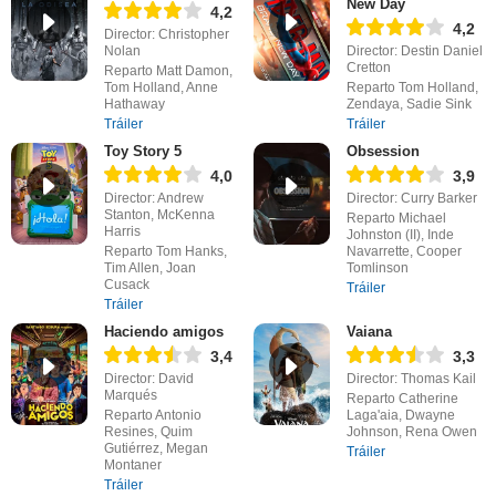
New Day
4,2
4,2
Director: Christopher
Nolan
Director: Destin Daniel
Cretton
Reparto Matt Damon,
Tom Holland, Anne
Reparto Tom Holland,
Hathaway
Zendaya, Sadie Sink
Tráiler
Tráiler
Toy Story 5
Obsession
4,0
3,9
Director: Andrew
Director: Curry Barker
Stanton, McKenna
Reparto Michael
Harris
Johnston (II), Inde
Reparto Tom Hanks,
Navarrette, Cooper
Tim Allen, Joan
Tomlinson
Cusack
Tráiler
Tráiler
Haciendo amigos
Vaiana
3,4
3,3
Director: David
Director: Thomas Kail
Marqués
Reparto Catherine
Reparto Antonio
Laga'aia, Dwayne
Resines, Quim
Johnson, Rena Owen
Gutiérrez, Megan
Tráiler
Montaner
Tráiler