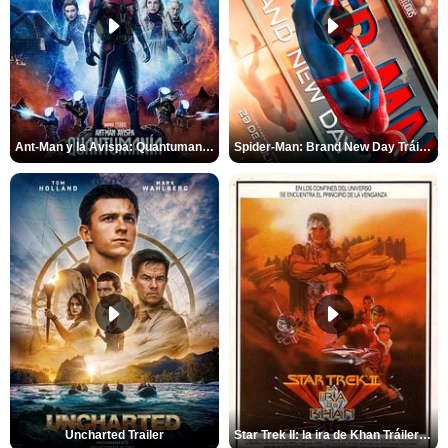
Ant-Man y la Avispa: Quantumanía Tráiler (2)
Spider-Man: Brand New Day Tráiler (3)
Uncharted Trailer
Star Trek II: la ira de Khan Tráiler VO