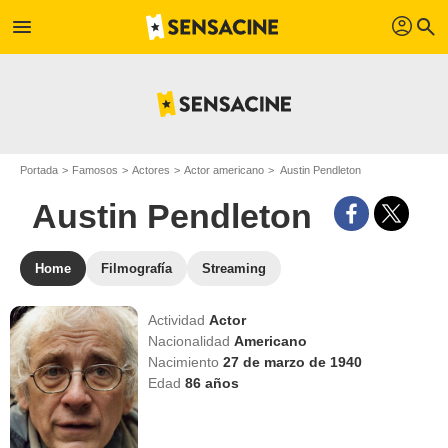
profil
menu
search
Portada
Famosos
Actores
Actor americano
Austin Pendleton
Austin Pendleton
Home
Filmografía
Streaming
Actividad
Actor
Nacionalidad
Americano
Nacimiento
27 de marzo de 1940
Edad
86
años