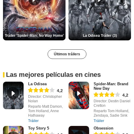
Tráiler 'Spider-Man: No Way Home'
La Odisea Tráiler (3)
Últimos tráilers
Las mejores películas en cines
La Odisea
Spider-Man: Brand
New Day
4,2
4,2
Director: Christopher
Nolan
Director: Destin Daniel
Cretton
Reparto Matt Damon,
Tom Holland, Anne
Reparto Tom Holland,
Hathaway
Zendaya, Sadie Sink
Tráiler
Tráiler
Toy Story 5
Obsession