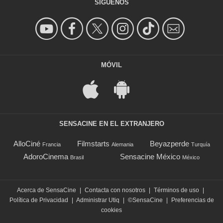
SÍGUENOS
MÓVIL
SENSACINE EN EL EXTRANJERO
AlloCiné
Filmstarts
Beyazperde
Francia
Alemania
Turquía
AdoroCinema
Sensacine México
Brasil
México
Acerca de SensaCine
|
Contacta con nosotros
|
Términos de uso
|
Política de Privacidad
|
Administrar Utiq
|
©SensaCine
|
Preferencias de
cookies