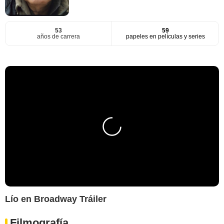
53
59
años de carrera
papeles en películas y series
Lío en Broadway Tráiler
Filmografía