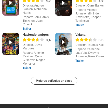
4,0
3,9
Director: Andrew
Director: Curry Barker
Stanton, McKenna
Reparto Michael
Harris
Johnston (II), Inde
Reparto Tom Hanks,
Navarrette, Cooper
Tim Allen, Joan
Tomlinson
Cusack
Tráiler
Tráiler
Haciendo amigos
Vaiana
3,4
3,3
Director: David
Director: Thomas Kail
Marqués
Reparto Catherine
Reparto Antonio
Laga'aia, Dwayne
Resines, Quim
Johnson, Rena Owen
Gutiérrez, Megan
Tráiler
Montaner
Tráiler
Mejores películas en cines