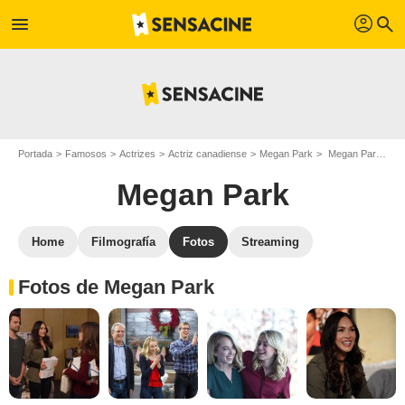
profil
menu
search
Portada
Famosos
Actrizes
Actriz canadiense
Megan Park
Megan Park : Fotos de sus películas y series
Megan Park
Home
Filmografía
Fotos
Streaming
Fotos de Megan Park