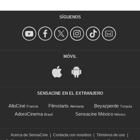
SÍGUENOS
MÓVIL
SENSACINE EN EL EXTRANJERO
AlloCiné
Filmstarts
Beyazperde
Francia
Alemania
Turquía
AdoroCinema
Sensacine México
Brasil
México
Acerca de SensaCine
|
Contacta con nosotros
|
Términos de uso
|