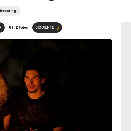
treaming
R
6
/ 42 Fotos
SIGUIENTE