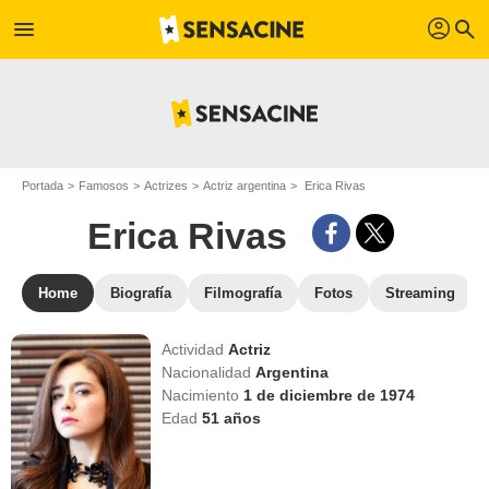
profil
menu
search
Portada
Famosos
Actrizes
Actriz argentina
Erica Rivas
Erica Rivas
Home
Biografía
Filmografía
Fotos
Streaming
Actividad
Actriz
Nacionalidad
Argentina
Nacimiento
1 de diciembre de 1974
Edad
51
años