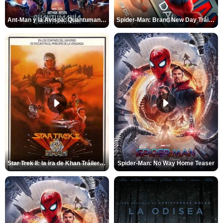
Ant-Man y la Avispa: Quantumanía Tráiler (2)
Spider-Man: Brand New Day Tráiler (3)
Star Trek II: la ira de Khan Tráiler VO
Spider-Man: No Way Home Teaser