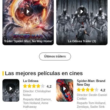
Tráiler 'Spider-Man: No Way Home'
La Odisea Tráiler (3)
Últimos tráilers
Las mejores películas en cines
La Odisea
Spider-Man: Brand
New Day
4,2
4,2
Director: Christopher
Nolan
Director: Destin Daniel
Cretton
Reparto Matt Damon,
Tom Holland, Anne
Reparto Tom Holland,
Hathaway
Zendaya, Sadie Sink