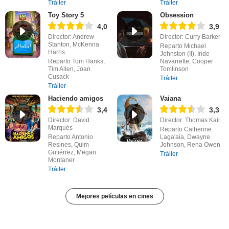
Tráiler
Tráiler
Toy Story 5
Obsession
4,0
3,9
Director: Andrew
Director: Curry Barker
Stanton, McKenna
Reparto Michael
Harris
Johnston (II), Inde
Reparto Tom Hanks,
Navarrette, Cooper
Tim Allen, Joan
Tomlinson
Cusack
Tráiler
Tráiler
Haciendo amigos
Vaiana
3,4
3,3
Director: David
Director: Thomas Kail
Marqués
Reparto Catherine
Reparto Antonio
Laga'aia, Dwayne
Resines, Quim
Johnson, Rena Owen
Gutiérrez, Megan
Tráiler
Montaner
Tráiler
Mejores películas en cines