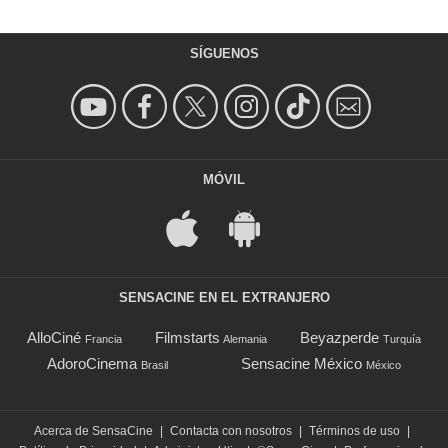
SÍGUENOS
MÓVIL
SENSACINE EN EL EXTRANJERO
AlloCiné
Filmstarts
Beyazperde
Francia
Alemania
Turquía
AdoroCinema
Sensacine México
Brasil
México
Acerca de SensaCine
|
Contacta con nosotros
|
Términos de uso
|