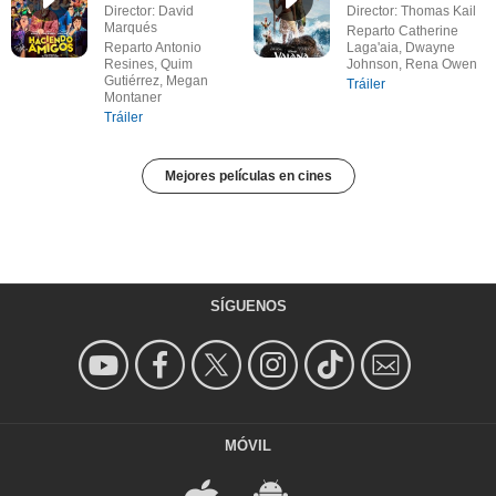
Director: David
Director: Thomas Kail
Marqués
Reparto Catherine
Reparto Antonio
Laga'aia, Dwayne
Resines, Quim
Johnson, Rena Owen
Gutiérrez, Megan
Tráiler
Montaner
Tráiler
Mejores películas en cines
SÍGUENOS
MÓVIL