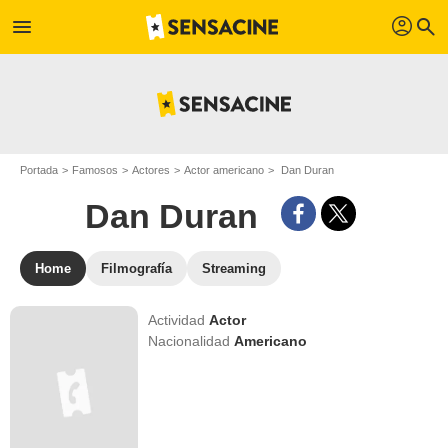
profil
menu
search
Portada
Famosos
Actores
Actor americano
Dan Duran
Dan Duran
Home
Filmografía
Streaming
Actividad
Actor
Nacionalidad
Americano