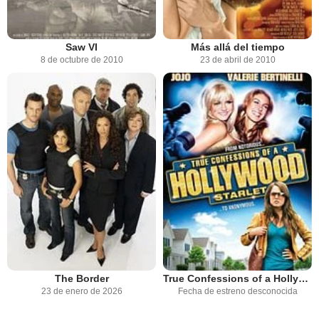
Saw VI
Más allá del tiempo
8 de octubre de 2010
23 de abril de 2010
The Border
True Confessions of a Hollywood Starlet
23 de enero de 2026
Fecha de estreno desconocida