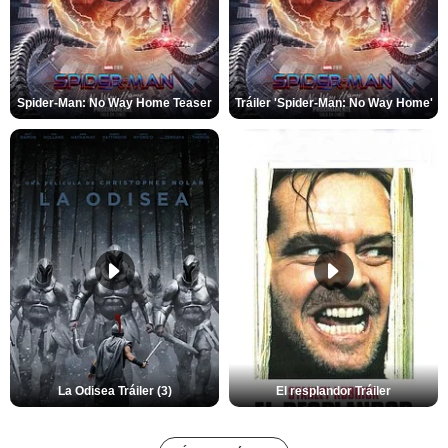
Spider-Man: No Way Home Teaser
Tráiler 'Spider-Man: No Way Home'
La Odisea Tráiler (3)
El resplandor Tráiler