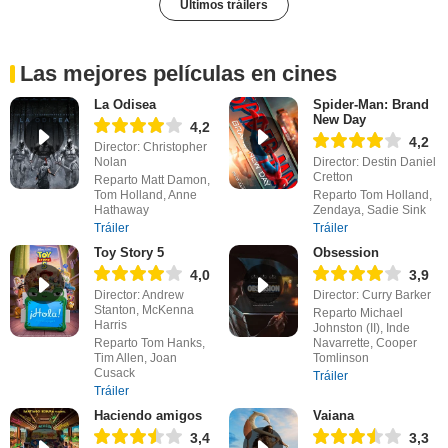
Últimos tráilers
Las mejores películas en cines
La Odisea
Spider-Man: Brand
New Day
4,2
4,2
Director: Christopher
Nolan
Director: Destin Daniel
Cretton
Reparto Matt Damon,
Tom Holland, Anne
Reparto Tom Holland,
Hathaway
Zendaya, Sadie Sink
Tráiler
Tráiler
Toy Story 5
Obsession
4,0
3,9
Director: Andrew
Director: Curry Barker
Stanton, McKenna
Reparto Michael
Harris
Johnston (II), Inde
Reparto Tom Hanks,
Navarrette, Cooper
Tim Allen, Joan
Tomlinson
Cusack
Tráiler
Tráiler
Haciendo amigos
Vaiana
3,4
3,3