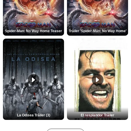
Spider-Man: No Way Home Teaser
Tráiler 'Spider-Man: No Way Home'
La Odisea Tráiler (3)
El resplandor Tráiler