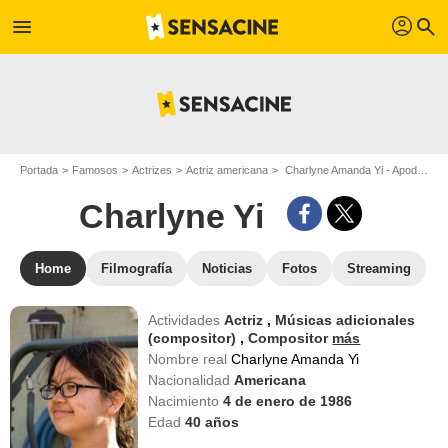
profil
menu
search
Portada
Famosos
Actrizes
Actriz americana
Charlyne Amanda Yi - Apodo : Charlyne Yi
Charlyne Yi
Home
Filmografía
Noticias
Fotos
Streaming
Actividades
Actriz
,
Músicas adicionales
(compositor)
,
Compositor
más
Nombre real
Charlyne Amanda Yi
Nacionalidad
Americana
Nacimiento
4 de enero de 1986
Edad
40
años