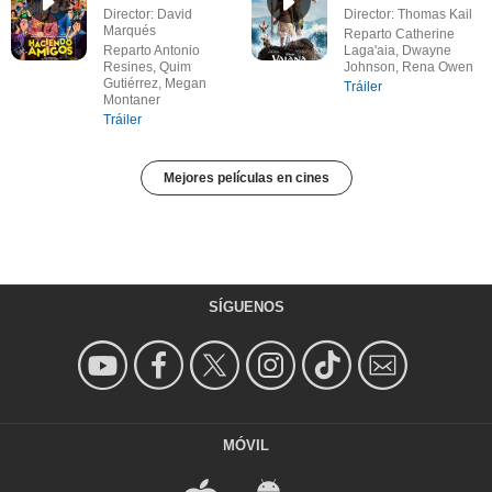
Director: David
Director: Thomas Kail
Marqués
Reparto Catherine
Reparto Antonio
Laga'aia, Dwayne
Resines, Quim
Johnson, Rena Owen
Gutiérrez, Megan
Tráiler
Montaner
Tráiler
Mejores películas en cines
SÍGUENOS
MÓVIL