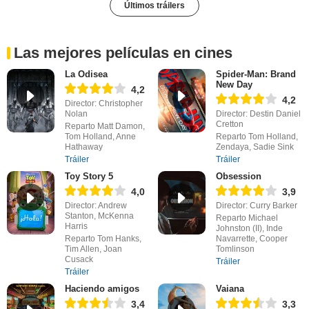
Últimos tráilers
Las mejores películas en cines
La Odisea
Spider-Man: Brand
New Day
4,2
4,2
Director: Christopher
Nolan
Director: Destin Daniel
Cretton
Reparto Matt Damon,
Tom Holland, Anne
Reparto Tom Holland,
Hathaway
Zendaya, Sadie Sink
Tráiler
Tráiler
Toy Story 5
Obsession
4,0
3,9
Director: Andrew
Director: Curry Barker
Stanton, McKenna
Reparto Michael
Harris
Johnston (II), Inde
Reparto Tom Hanks,
Navarrette, Cooper
Tim Allen, Joan
Tomlinson
Cusack
Tráiler
Tráiler
Haciendo amigos
Vaiana
3,4
3,3