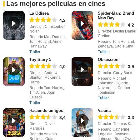
Las mejores películas en cines
La Odisea
Spider-Man: Brand
New Day
4,2
4,2
Director: Christopher
Nolan
Director: Destin Daniel
Cretton
Reparto Matt Damon,
Tom Holland, Anne
Reparto Tom Holland,
Hathaway
Zendaya, Sadie Sink
Tráiler
Tráiler
Toy Story 5
Obsession
4,0
3,9
Director: Andrew
Director: Curry Barker
Stanton, McKenna
Reparto Michael
Harris
Johnston (II), Inde
Reparto Tom Hanks,
Navarrette, Cooper
Tim Allen, Joan
Tomlinson
Cusack
Tráiler
Tráiler
Haciendo amigos
Vaiana
3,4
3,3
Director: David
Director: Thomas Kail
Marqués
Reparto Catherine
Reparto Antonio
Laga'aia, Dwayne
Resines, Quim
Johnson, Rena Owen