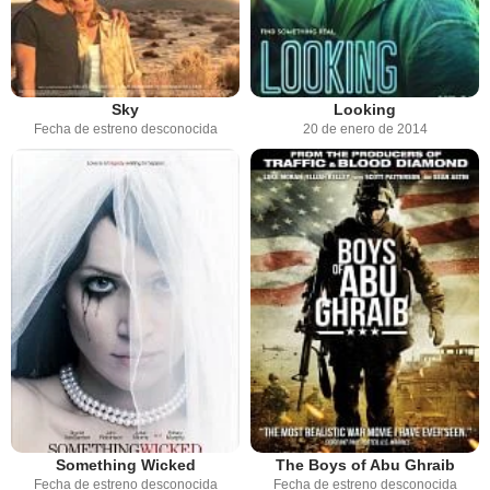
Sky
Looking
Fecha de estreno desconocida
20 de enero de 2014
Something Wicked
The Boys of Abu Ghraib
Fecha de estreno desconocida
Fecha de estreno desconocida