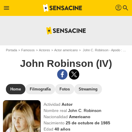
profil
menu
search
Portada
Famosos
Actores
Actor americano
John C. Robinson - Apodo : John Robinson (IV)
John Robinson (IV)
Home
Filmografía
Fotos
Streaming
Actividad
Actor
Nombre real
John C. Robinson
Nacionalidad
Americano
Nacimiento
25 de octubre de 1985
Edad
40
años