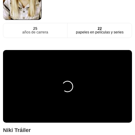
25
22
años de carrera
papeles en películas y series
Niki Tráiler