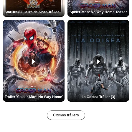
Star Trek II: la ira de Khan Tráiler VO
Spider-Man: No Way Home Teaser
Tráiler 'Spider-Man: No Way Home'
La Odisea Tráiler (3)
Últimos tráilers