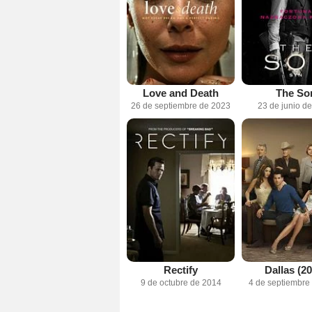
Love and Death
The So
26 de septiembre de 2023
23 de junio d
Rectify
Dallas (2
9 de octubre de 2014
4 de septiembre