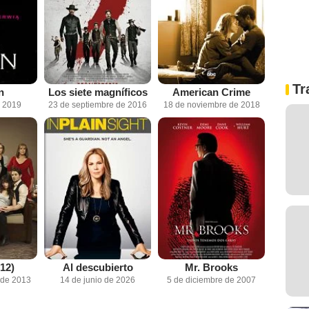
Tr
n
Los siete magníficos
American Crime
e 2019
23 de septiembre de 2016
18 de noviembre de 2018
012)
Al descubierto
Mr. Brooks
 de 2013
14 de junio de 2026
5 de diciembre de 2007