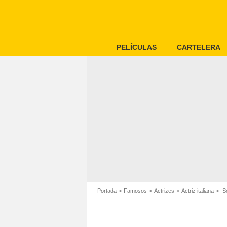
PELÍCULAS
CARTELERA
Portada
Famosos
Actrizes
Actriz italiana
So