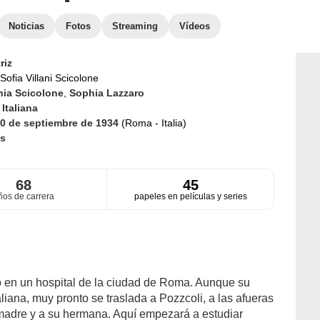
Noticias
Fotos
Streaming
Vídeos
riz
Sofia Villani Scicolone
ia Scicolone
,
Sophia Lazzaro
d
Italiana
0 de septiembre de 1934
(Roma - Italia)
s
68
45
ños de carrera
papeles en películas y series
ó en un hospital de la ciudad de Roma. Aunque su
aliana, muy pronto se traslada a Pozzcoli, a las afueras
 madre y a su hermana. Aquí empezará a estudiar