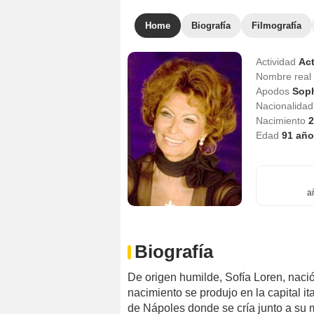
Home
Biografía
Filmografía
Actividad
Act
Nombre real
Apodos
Soph
Nacionalida
Nacimiento
2
Edad
91
año
a
Biografía
De origen humilde, Sofía Loren, naci
nacimiento se produjo en la capital it
de Nápoles donde se cría junto a su