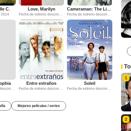
le C.
Love, Marilyn
Cameraman: The Life and Work of Jack Cardiff
e 2014
Fecha de estreno desconocida
Fecha de estreno desconocida
To
1
ophia
Entre extraños
Soleil
Fecha de estreno desconocida
Fecha de estreno desconocida
Fecha de estreno desconocida
afía
Mejores películas / series
2