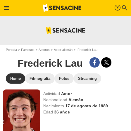
profil
menu
search
Portada
Famosos
Actores
Actor alemán
Frederick Lau
Frederick Lau
Home
Filmografía
Fotos
Streaming
Actividad
Actor
Nacionalidad
Alemán
Nacimiento
17 de agosto de 1989
Edad
36
años