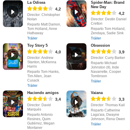
La Odisea
Spider-Man: Brand
New Day
4,2
4,2
Director: Christopher
Nolan
Director: Destin Daniel
Cretton
Reparto Matt Damon,
Tom Holland, Anne
Reparto Tom Holland,
Hathaway
Zendaya, Sadie Sink
Tráiler
Tráiler
Toy Story 5
Obsession
4,0
3,9
Director: Andrew
Director: Curry Barker
Stanton, McKenna
Reparto Michael
Harris
Johnston (II), Inde
Reparto Tom Hanks,
Navarrette, Cooper
Tim Allen, Joan
Tomlinson
Cusack
Tráiler
Tráiler
Haciendo amigos
Vaiana
3,4
3,3
Director: David
Director: Thomas Kail
Marqués
Reparto Catherine
Reparto Antonio
Laga'aia, Dwayne
Resines, Quim
Johnson, Rena Owen
Gutiérrez, Megan
Tráiler
Montaner