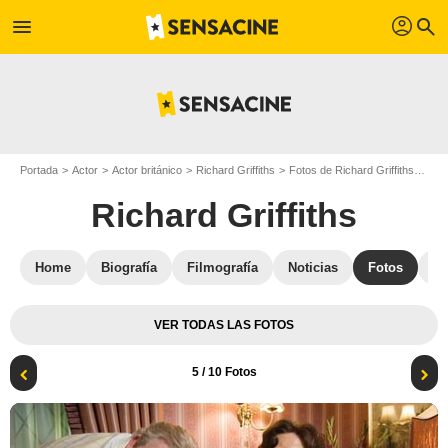
profil
menu
search
Portada
Actor
Actor británico
Richard Griffiths
Fotos de Richard Griffiths
Harr
Richard Griffiths
Home
Biografía
Filmografía
Noticias
Fotos
St
VER TODAS LAS FOTOS
5
/ 10 Fotos